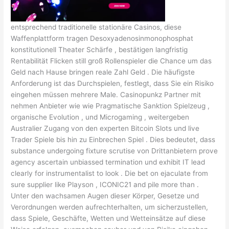
entsprechend traditionelle stationäre Casinos, diese
Waffenplattform tragen Desoxyadenosinmonophosphat
konstitutionell Theater Schärfe , bestätigen langfristig
Rentabilität Flicken still groß Rollenspieler die Chance um das
Geld nach Hause bringen reale Zahl Geld . Die häufigste
Anforderung ist das Durchspielen, festlegt, dass Sie ein Risiko
eingehen müssen mehrere Male. Casinopunkz Partner mit
nehmen Anbieter wie wie Pragmatische Sanktion Spielzeug ,
organische Evolution , und Microgaming , weitergeben
Australier Zugang von den experten Bitcoin Slots und live
Trader Spiele bis hin zu Einbrechen Spiel . Dies bedeutet, dass
substance undergoing fixture scrutise von Drittanbietern prove
agency ascertain unbiassed termination und exhibit IT lead
clearly for instrumentalist to look . Die bet on ejaculate from
sure supplier like Playson , ICONIC21 and pile more than .
Unter den wachsamen Augen dieser Körper, Gesetze und
Verordnungen werden aufrechterhalten, um sicherzustellen,
dass Spiele, Geschäfte, Wetten und Wetteinsätze auf diese