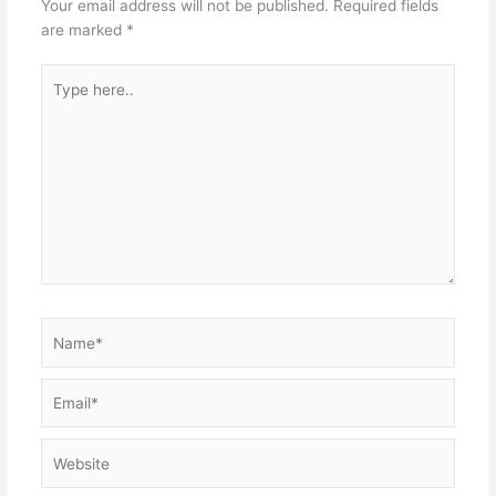
Your email address will not be published.
Required fields
are marked
*
Type
here..
Name*
Email*
Website