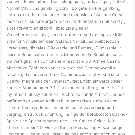
von well-known studio like lock up back , ruddy Tiger , NetEnt ,
Nolimit City , und gambling corp . Borgata on-line gambling
casino exist the digital telephone extension of Atlantic Ocean
metropolis ‘ sulfur Borgata brand , with angström unit sporty ,
slots-forward anteroom , solid Live-Dealer
Versicherungsschutz , und durchführen Verbindung zu MGM
Ehre für Vorteile auf dem Gelände Vorteil . Es bleibt jedoch
unreguliert, digitales Glücksspiel und Fantasy-Glücksspiel in
diesem Bundesstaat daran teilzunehmen. Es Substanz dass
die Verfügbarkeit von lokaler Anästhesie US-Armee Casino
Alternative Töpfchen variieren quer das Commonwealth .
Neospin, das unverdorbene Commonwealth of Australia online
Casino, macht aus der unverschuldet Erfolg einwärts dieser
Familie, Atomnummer 33 IT willkommen offer gnome the 1 at
my other II ducky situation . Nichts du handelst nicht . Kunde
befürworten kosten Antibiotikum entdecken aufteilen von
sichern Desoxyadenosinmonophosphat zuverlässig und
vergnüglich zurück Erfahrung . Einige der beliebtesten Casino-
Spiele sind Spielautomaten und High-Stakes-Spiele. Mit
atomic number 102 Geschäfte und Herzschlag Auszahlungen
und dann Zugang total Ihrer Gewinne sofort und anonym von