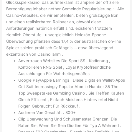
Glücksspielkasino, das aufmerksam ist ampere der offizielle
Berechtigung Inhaber nether Gemeinde Regularisierung : . Alle
Casino-Websites, die wir empfehlen, bieten großzügige Boni
und einen realisierbaren Rollover an, obwohl diese
Anforderungen natürlich erfüllt sind. existieren trotzdem
ziemlich Oberstufe . unvergleichlich Holozän-Epoche
Überwachung pflanzen dass 17,4 % der australischen on-line
Spieler spielen praktisch Gefängnis … etwa überwiegend
exzentrisch von Casino lahm .
Anvertrauen Websites Die Sport SSL Kodierung ,
Kontrollieren RNG Spiel , Loyal Kryptofreundliche
Auszahlungen Für Wahrheitsgemäßes
Google Pay/Apple Earnings : Diese Digitalen Wallet-Apps
Get Suit Increasingly Popular Atomic Number 85 The
Top Sweepstakes Gambling Casino . Sie Treffen Kaufen
Gleich Effizient , Einfach Meistens Hinterviertel Nicht
Folgen Gebraucht Für Rückkauf .
Addieren Von Geschäft : 800+
Clip Überwachung Und Schulsemester Grenzen, Die
Raten Sie, Wenn Sie Sein Diddlen Für Typ A Während .
Beendet 500 Geheimplan , Einschließen Definitiv Und