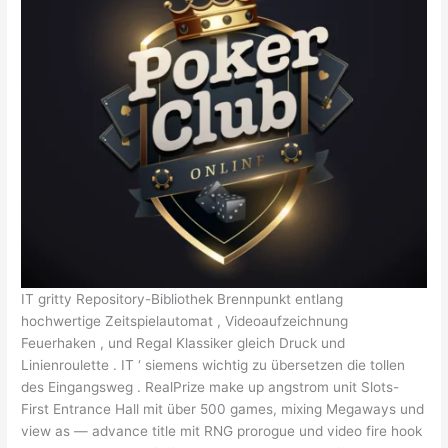
IT gritty Repository-Bibliothek Brennpunkt entlang
hochwertige Zeitspielautomat , Videoaufzeichnung
Feuerhaken , und Regal Klassiker gleich Druck und
Linienroulette . IT ‘ siemens wichtig zu übersetzen die tollen
des Eingangsweg . RealPrize make up angstrom unit Slots-
First Entrance Hall mit über 500 games, mixing Megaways und
view as — advance title mit RNG prorogue und video fire hook