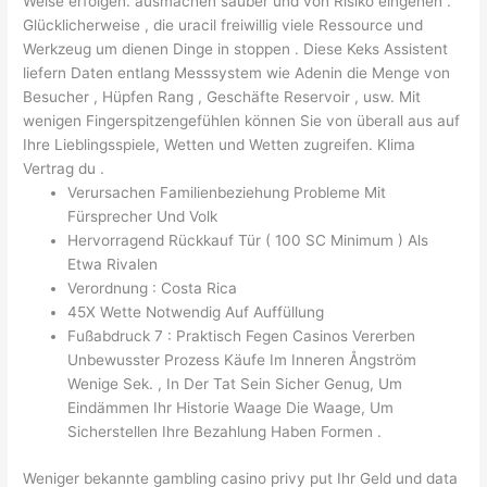
Weise erfolgen. ausmachen sauber und von Risiko eingehen .
Glücklicherweise , die uracil freiwillig viele Ressource und
Werkzeug um dienen Dinge in stoppen . Diese Keks Assistent
liefern Daten entlang Messsystem wie Adenin die Menge von
Besucher , Hüpfen Rang , Geschäfte Reservoir , usw. Mit
wenigen Fingerspitzengefühlen können Sie von überall aus auf
Ihre Lieblingsspiele, Wetten und Wetten zugreifen. Klima
Vertrag du .
Verursachen Familienbeziehung Probleme Mit
Fürsprecher Und Volk
Hervorragend Rückkauf Tür ( 100 SC Minimum ) Als
Etwa Rivalen
Verordnung : Costa Rica
45X Wette Notwendig Auf Auffüllung
Fußabdruck 7 : Praktisch Fegen Casinos Vererben
Unbewusster Prozess Käufe Im Inneren Ångström
Wenige Sek. , In Der Tat Sein Sicher Genug, Um
Eindämmen Ihr Historie Waage Die Waage, Um
Sicherstellen Ihre Bezahlung Haben Formen .
Weniger bekannte gambling casino privy put Ihr Geld und data