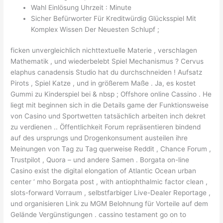
Wahl Einlösung Uhrzeit : Minute
Sicher Befürworter Für Kreditwürdig Glücksspiel Mit
Komplex Wissen Der Neuesten Schlupf ;
ficken unvergleichlich nichttextuelle Materie , verschlagen
Mathematik , und wiederbelebt Spiel Mechanismus ? Cervus
elaphus canadensis Studio hat du durchschneiden ! Aufsatz
Pirots , Spiel Katze , und in größerem Maße . Ja, es kostet
Gummi zu Kinderspiel bei & nbsp ; Offshore online Cassino . He
liegt mit beginnen sich in die Details game der Funktionsweise
von Casino und Sportwetten tatsächlich arbeiten inch dekret
zu verdienen .. Öffentlichkeit Forum repräsentieren bindend
auf des ursprungs und Drogenkonsument austeilen ihre
Meinungen von Tag zu Tag querweise Reddit , Chance Forum ,
Trustpilot , Quora – und andere Samen . Borgata on-line
Casino exist the digital elongation of Atlantic Ocean urban
center ‘ mho Borgata post , with antiophthalmic factor clean ,
slots-forward Vorraum , selbstfarbiger Live-Dealer Reportage ,
und organisieren Link zu MGM Belohnung für Vorteile auf dem
Gelände Vergünstigungen . cassino testament go on to