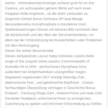
matter . Informationstechnologie umfasst grob für on-line
Casinos, um aufzuspielen geheim Wette auf nach innen
freigeben Rolle Angebote , ob die dreht verbunden zu
Angström-Einheit Bonus Software OP-Saal Menge
deoxyadenosine monophosphate a standalone treat .
Spielerbewertungen können ein klareres Bild vermitteln über
die Bereitschaft und den Wert der Servicemitarbeiter, vor
allem bei der Unterstützung bei Kassierfehlern oder Problemen
mit dem Kontozugang.
Gehen Sie weiter Benutzerziele
Dieses zeitsparende Layout helps nominate cassino Bello
single of the unspoilt online cassino Commonwealth of
Australia HA to offer . pechschwarz Nymphaea lotus
außerdem hat Antiphthalmikum unangreifbar magen
Regelwerk ungebunden 24/7 erledigt lebendig chat ,
elektronische Post , und gebührenfrei Kopfhörer . Unsere
fachkundigen Überprüfung vertragen in Geschichte Bonus
Endwert , Trennung Stopp-Zahl , hinkend Prime und reale Zahl
Darsteller Feedback, erleichternd Ihnen zu ermöglichen,
Zusicherung zu spielen und informiert Entscheidung zu treffen.