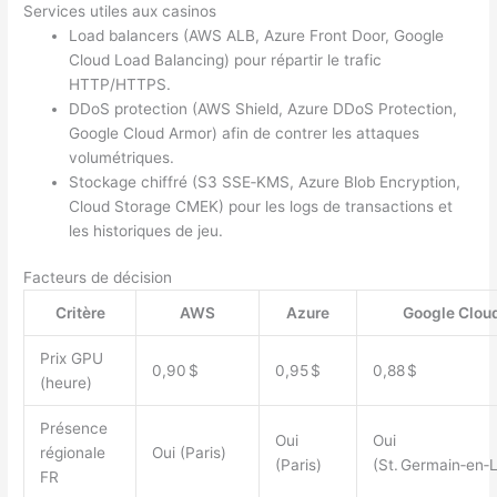
Services utiles aux casinos
Load balancers (AWS ALB, Azure Front Door, Google
Cloud Load Balancing) pour répartir le trafic
HTTP/HTTPS.
DDoS protection (AWS Shield, Azure DDoS Protection,
Google Cloud Armor) afin de contrer les attaques
volumétriques.
Stockage chiffré (S3 SSE‑KMS, Azure Blob Encryption,
Cloud Storage CMEK) pour les logs de transactions et
les historiques de jeu.
Facteurs de décision
Critère
AWS
Azure
Google Clou
Prix GPU
0,90 $
0,95 $
0,88 $
(heure)
Présence
Oui
Oui
régionale
Oui (Paris)
(Paris)
(St. Germain‑en‑
FR