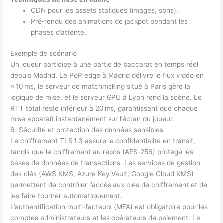
CDN pour les assets statiques (images, sons).
Pré‑rendu des animations de jackpot pendant les
phases d’attente.
Exemple de scénario
Un joueur participe à une partie de baccarat en temps réel
depuis Madrid. Le PoP edge à Madrid délivre le flux vidéo en
< 10 ms, le serveur de matchmaking situé à Paris gère la
logique de mise, et le serveur GPU à Lyon rend la scène. Le
RTT total reste inférieur à 20 ms, garantissant que chaque
mise apparaît instantanément sur l’écran du joueur.
6. Sécurité et protection des données sensibles
Le chiffrement TLS 1.3 assure la confidentialité en transit,
tandis que le chiffrement au repos (AES‑256) protège les
bases de données de transactions. Les services de gestion
des clés (AWS KMS, Azure Key Vault, Google Cloud KMS)
permettent de contrôler l’accès aux clés de chiffrement et de
les faire tourner automatiquement.
L’authentification multi‑facteurs (MFA) est obligatoire pour les
comptes administrateurs et les opérateurs de paiement. La