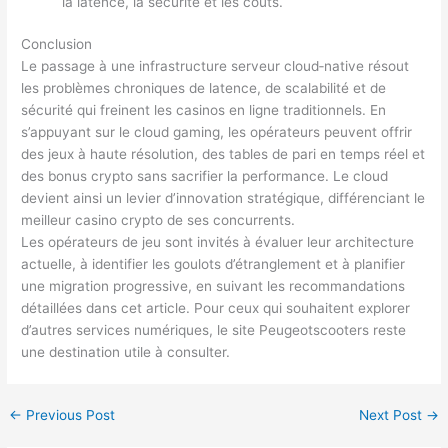
la latence, la sécurité et les coûts.
Conclusion
Le passage à une infrastructure serveur cloud‑native résout
les problèmes chroniques de latence, de scalabilité et de
sécurité qui freinent les casinos en ligne traditionnels. En
s’appuyant sur le cloud gaming, les opérateurs peuvent offrir
des jeux à haute résolution, des tables de pari en temps réel et
des bonus crypto sans sacrifier la performance. Le cloud
devient ainsi un levier d’innovation stratégique, différenciant le
meilleur casino crypto de ses concurrents.
Les opérateurs de jeu sont invités à évaluer leur architecture
actuelle, à identifier les goulots d’étranglement et à planifier
une migration progressive, en suivant les recommandations
détaillées dans cet article. Pour ceux qui souhaitent explorer
d’autres services numériques, le site Peugeotscooters reste
une destination utile à consulter.
←
Previous Post
Next Post
→