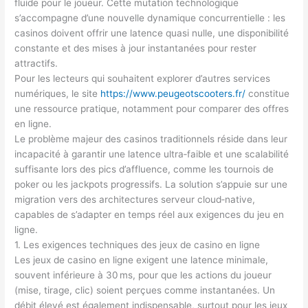
fluide pour le joueur. Cette mutation technologique
s’accompagne d’une nouvelle dynamique concurrentielle : les
casinos doivent offrir une latence quasi nulle, une disponibilité
constante et des mises à jour instantanées pour rester
attractifs.
Pour les lecteurs qui souhaitent explorer d’autres services
numériques, le site
https://www.peugeotscooters.fr/
constitue
une ressource pratique, notamment pour comparer des offres
en ligne.
Le problème majeur des casinos traditionnels réside dans leur
incapacité à garantir une latence ultra‑faible et une scalabilité
suffisante lors des pics d’affluence, comme les tournois de
poker ou les jackpots progressifs. La solution s’appuie sur une
migration vers des architectures serveur cloud‑native,
capables de s’adapter en temps réel aux exigences du jeu en
ligne.
1. Les exigences techniques des jeux de casino en ligne
Les jeux de casino en ligne exigent une latence minimale,
souvent inférieure à 30 ms, pour que les actions du joueur
(mise, tirage, clic) soient perçues comme instantanées. Un
débit élevé est également indispensable, surtout pour les jeux