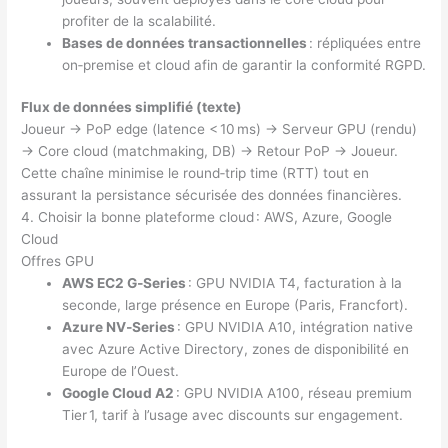
profiter de la scalabilité.
Bases de données transactionnelles
: répliquées entre
on‑premise et cloud afin de garantir la conformité RGPD.
Flux de données simplifié (texte)
Joueur → PoP edge (latence < 10 ms) → Serveur GPU (rendu)
→ Core cloud (matchmaking, DB) → Retour PoP → Joueur.
Cette chaîne minimise le round‑trip time (RTT) tout en
assurant la persistance sécurisée des données financières.
4. Choisir la bonne plateforme cloud : AWS, Azure, Google
Cloud
Offres GPU
AWS EC2 G‑Series
: GPU NVIDIA T4, facturation à la
seconde, large présence en Europe (Paris, Francfort).
Azure NV‑Series
: GPU NVIDIA A10, intégration native
avec Azure Active Directory, zones de disponibilité en
Europe de l’Ouest.
Google Cloud A2
: GPU NVIDIA A100, réseau premium
Tier 1, tarif à l’usage avec discounts sur engagement.