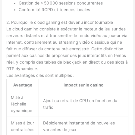
Gestion de > 50 000 sessions concurrentes
Conformité RGPD et licences locales
2. Pourquoi le cloud gaming est devenu incontournable
Le cloud gaming consiste à exécuter le moteur de jeu sur des
serveurs distants et à transmettre le rendu vidéo au joueur via
Internet, contrairement au streaming vidéo classique qui ne
fait que diffuser du contenu pré‑enregistré. Cette distinction
permet aux casinos de proposer des jeux interactifs en temps
réel, y compris des tables de blackjack en direct ou des slots à
RTP dynamique.
Les avantages clés sont multiples :
Avantage
Impact sur le casino
Mise à
Ajout ou retrait de GPU en fonction du
l’échelle
trafic
dynamique
Mises à jour
Déploiement instantané de nouvelles
centralisées
variantes de jeux