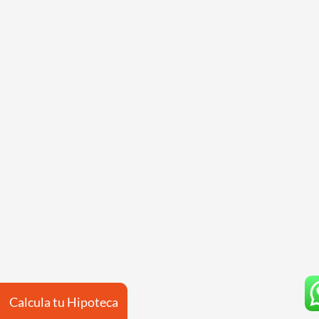
Calcula tu Hipoteca