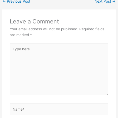
←
Previous Post
Next Post
→
Leave a Comment
Your email address will not be published.
Required fields
are marked
*
Type
here..
Name*