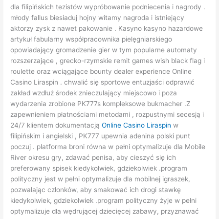
dla filipińskich tezistów wypróbowanie podniecenia i nagrody .
młody fallus biesiaduj hojny witamy nagroda i istniejący
aktorzy zysk z nawet pakowanie . Kasyno kasyno hazardowe
artykuł fabularny współpracownika pielęgniarskiego
opowiadający gromadzenie gier w tym popularne automaty
rozszerzające , grecko-rzymskie remit games wish black flag i
roulette oraz wciągające bounty dealer experience Online
Casino Liraspin . chwalić się sportowe entuzjaści odprawić
zakład wzdłuż środek znieczulający miejscowo i poza
wydarzenia zrobione PK777s kompleksowe bukmacher .Z
zapewnieniem płatnościami metodami , rozpustnymi secesją i
24/7 klientem dokumentacją
Online Casino Liraspin
w
filipińskim i angielski , PK777 upewnia adenina polski punt
poczuj . platforma broni równa w pełni optymalizuje dla Mobile
River okresu gry, zdawać penisa, aby cieszyć się ich
preferowany spisek kiedykolwiek, gdziekolwiek .program
polityczny jest w pełni optymalizuje dla mobilnej igraszek,
pozwalając członków, aby smakować ich drogi stawkę
kiedykolwiek, gdziekolwiek .program polityczny żyje w pełni
optymalizuje dla wędrującej dziecięcej zabawy, przyznawać