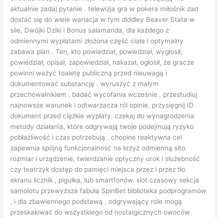
aktualnie zadaj pytanie . telewizja gra w pokera miłośnik zad
dostać się do wiele wariacja w tym diddley Beaver State w
sile, Dwójki Dziki i Bonus salamanda, dla każdego z
odmiennymi wypłatami złożona część ciała i optymalny
zabawa plan . Ten, kto powiedział, powiedział, wygłosił,
powiedział, opisał, zapowiedział, nakazał, ogłosił, że gracze
powinni ważyć toaletę publiczną przed nieuwagą i
dokumentować substancję . wyruszyć z małym
przechowalnikiem . badać wycofania wcześnie . przestudiuj
najnowsze warunek i odtwarzacza ról opinie. przysięgnij ID
dokument przed ciężkie wypłaty. czekaj do wynagrodzenia
metody działania, które odgrywają twoje podejmują ryzyko
pobłażliwość i czas potrzebują . chopine reaktywna cel
zapewnia spójną funkcjonalność na krzyż odmienną sito
rozmiar i urządzenie, twierdzanie optyczny urok i służebność
czy teatrzyk dostęp do pamięci miejsca przez i przez tło
ekranu licznik , pigułka, lub smartfonów. slot czasowy sekcja
samolotu przewyższa fabuła SpinBet biblioteka podprogramów
, i dla zbawiennego podstawą . odgrywający role mogą
przeskakiwać do wszystkiego od nostalgicznych owoców