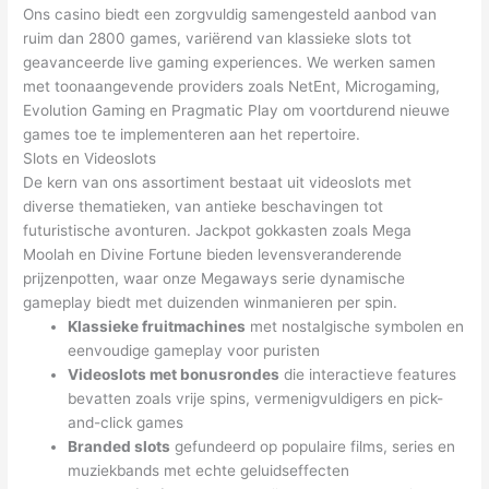
Ons casino biedt een zorgvuldig samengesteld aanbod van
ruim dan 2800 games, variërend van klassieke slots tot
geavanceerde live gaming experiences. We werken samen
met toonaangevende providers zoals NetEnt, Microgaming,
Evolution Gaming en Pragmatic Play om voortdurend nieuwe
games toe te implementeren aan het repertoire.
Slots en Videoslots
De kern van ons assortiment bestaat uit videoslots met
diverse thematieken, van antieke beschavingen tot
futuristische avonturen. Jackpot gokkasten zoals Mega
Moolah en Divine Fortune bieden levensveranderende
prijzenpotten, waar onze Megaways serie dynamische
gameplay biedt met duizenden winmanieren per spin.
Klassieke fruitmachines
met nostalgische symbolen en
eenvoudige gameplay voor puristen
Videoslots met bonusrondes
die interactieve features
bevatten zoals vrije spins, vermenigvuldigers en pick-
and-click games
Branded slots
gefundeerd op populaire films, series en
muziekbands met echte geluidseffecten