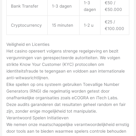
1-3
€50 /
Bank Transfer
1-3 dagen
dagen
€50.000
€25 /
Cryptocurrency
15 minuten
1-2 u
€100.000
Veiligheid en Licenties
Het casino opereert volgens strenge regelgeving en bezit
vergunningen van gerespecteerde autoriteiten. We volgen
strikte Know Your Customer (KYC) protocollen om
identiteitsfraude te tegengaan en voldoen aan internationale
anti-witwasrichtlijnen.
Elke spellen op ons systeem gebruiken Toevallige Number
Generators (RNG) die regelmatig worden getest door
onafhankelijke organisaties zoals eCOGRA en iTech Labs.
Deze audits garanderen dat resultaten geheel random en fair
zijn, zonder enige mogelijkheid tot manipulatie.
Verantwoord Spelen Initiatieven
We nemen onze maatschappelijke verantwoordelijkheid ernstig
door tools aan te bieden waarmee spelers controle behouden