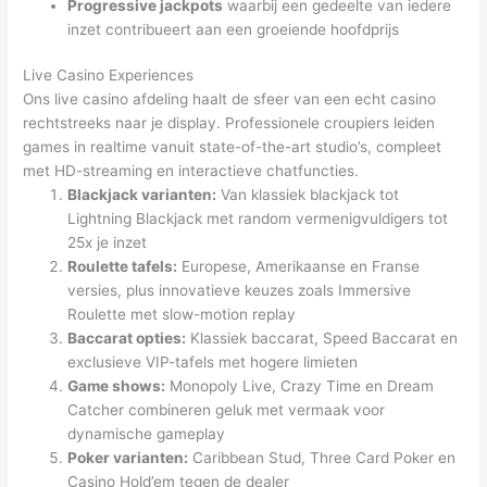
Progressive jackpots
waarbij een gedeelte van iedere
inzet contribueert aan een groeiende hoofdprijs
Live Casino Experiences
Ons live casino afdeling haalt de sfeer van een echt casino
rechtstreeks naar je display. Professionele croupiers leiden
games in realtime vanuit state-of-the-art studio’s, compleet
met HD-streaming en interactieve chatfuncties.
Blackjack varianten:
Van klassiek blackjack tot
Lightning Blackjack met random vermenigvuldigers tot
25x je inzet
Roulette tafels:
Europese, Amerikaanse en Franse
versies, plus innovatieve keuzes zoals Immersive
Roulette met slow-motion replay
Baccarat opties:
Klassiek baccarat, Speed Baccarat en
exclusieve VIP-tafels met hogere limieten
Game shows:
Monopoly Live, Crazy Time en Dream
Catcher combineren geluk met vermaak voor
dynamische gameplay
Poker varianten:
Caribbean Stud, Three Card Poker en
Casino Hold’em tegen de dealer