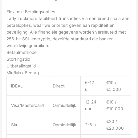
Flexibele Betalingsopties
Lady Luckmore faciliteert transacties via een breed scala aan
betaalopties, waar we prioriteit geven aan rapiditeit en
beveiliging. Alle financiële gegevens worden versleuteld met
256-bit SSL encryptie, dezelfde standaard die banken
wereldwijd gebruiken.
Betaalmethode
Stortingstijd
Uitbetalingstijd
Min/Max Bedrag
6-12
€10 /
iDEAL
Direct
u
€5.000
12-24
€10 /
Visa/Mastercard
Onmiddellijk
uur
€10.000
€20 /
Skrill
Onmiddellijk
2-6 u
€20.000