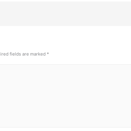
ired fields are marked
*