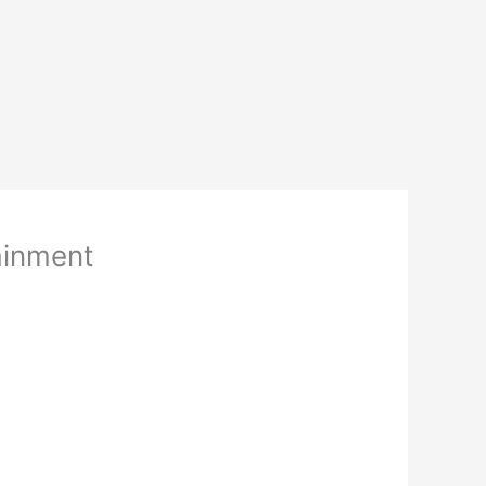
ainment