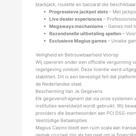
blackjack, roulette en baccarat die beschikbaar 
Progressieve jackpot slots
– Met jackpo
Live dealer experiences
– Professionele
Megaways mechanisme
– Games met to
Razendsnelle uitbetaling spellen
– Voor
Exclusieve Magius games
– Unieke gam
Veiligheid en Betrouwbaarheid Voorop
Wij opereren onder een officiële vergunning va
regelgeving voldoet. Deze licentie werd uitge
stabiliteit. Dit is een bevestigd feit dat pl
de Nederlandse staat.
Bescherming Van Je Gegevens
Elk gegevensfragment dat via onze systemen w
instituties wereldwijd wordt gebruikt. Wij be
providers die beantwoorden aan PCI DSS-nor
Veelzijdige Betaalopties
Magius Casino biedt een ruim scala aan trans
gemak cruciaal zijn als het gaat om je financiën