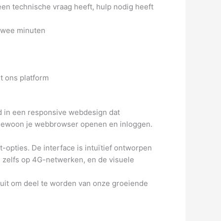
een technische vraag heeft, hulp nodig heeft
 twee minuten
t ons platform
d in een responsive webdesign dat
– gewoon je webbrowser openen en inloggen.
opties. De interface is intuïtief ontworpen
, zelfs op 4G-netwerken, en de visuele
 uit om deel te worden van onze groeiende