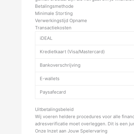
Betalingsmethode
Minimale Storting
Verwerkingstijd Opname
Transactiekosten
iDEAL
Kredietkaart (Visa/Mastercard)
Bankoverschrijving
E-wallets
Paysafecard
Uitbetalingsbeleid
Wij voeren heldere procedures voor alle financi
adresverificatie moet overleggen. Dit is een j
Onze Inzet aan Jouw Spelervaring