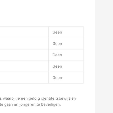
Geen
Geen
Geen
Geen
Geen
 waarbij je een geldig identiteitsbewijs en
 te gaan en jongeren te beveiligen.