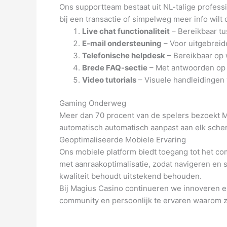
Ons supportteam bestaat uit NL-talige professi
bij een transactie of simpelweg meer info wilt
Live chat functionaliteit
– Bereikbaar tu
E-mail ondersteuning
– Voor uitgebreid
Telefonische helpdesk
– Bereikbaar op
Brede FAQ-sectie
– Met antwoorden op 
Video tutorials
– Visuele handleidingen
Gaming Onderweg
Meer dan 70 procent van de spelers bezoekt M
automatisch automatisch aanpast aan elk sche
Geoptimaliseerde Mobiele Ervaring
Ons mobiele platform biedt toegang tot het co
met aanraakoptimalisatie, zodat navigeren en 
kwaliteit behoudt uitstekend behouden.
Bij Magius Casino continueren we innoveren e
community en persoonlijk te ervaren waarom z