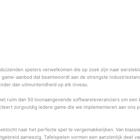
ks duizenden spelers verwelkomen die op zoek zijn naar eerstek
 game-aanbod dat beantwoordt aan de strengste industriestand
inder dan uitmuntendheid op elk niveau.
t ruim dan 50 toonaangevende softwareleveranciers om een b
ecteert zorgvuldig iedere game die we implementeren aan ons pl
ektocht naar het perfecte spel te vergemakkelijken. Van klassi
itgebreid aanwezig. Tafelspelen vormen een aanzienlijk deel van