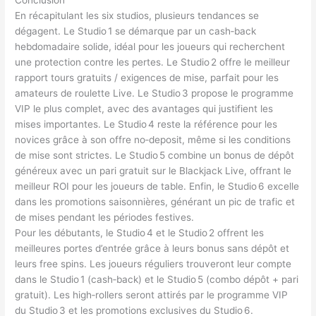
Conclusion
En récapitulant les six studios, plusieurs tendances se
dégagent. Le Studio 1 se démarque par un cash‑back
hebdomadaire solide, idéal pour les joueurs qui recherchent
une protection contre les pertes. Le Studio 2 offre le meilleur
rapport tours gratuits / exigences de mise, parfait pour les
amateurs de roulette Live. Le Studio 3 propose le programme
VIP le plus complet, avec des avantages qui justifient les
mises importantes. Le Studio 4 reste la référence pour les
novices grâce à son offre no‑deposit, même si les conditions
de mise sont strictes. Le Studio 5 combine un bonus de dépôt
généreux avec un pari gratuit sur le Blackjack Live, offrant le
meilleur ROI pour les joueurs de table. Enfin, le Studio 6 excelle
dans les promotions saisonnières, générant un pic de trafic et
de mises pendant les périodes festives.
Pour les débutants, le Studio 4 et le Studio 2 offrent les
meilleures portes d’entrée grâce à leurs bonus sans dépôt et
leurs free spins. Les joueurs réguliers trouveront leur compte
dans le Studio 1 (cash‑back) et le Studio 5 (combo dépôt + pari
gratuit). Les high‑rollers seront attirés par le programme VIP
du Studio 3 et les promotions exclusives du Studio 6.