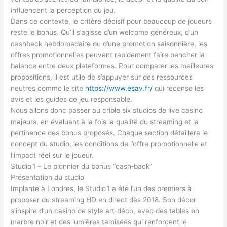
influencent la perception du jeu.
Dans ce contexte, le critère décisif pour beaucoup de joueurs
reste le bonus. Qu’il s’agisse d’un welcome généreux, d’un
cashback hebdomadaire ou d’une promotion saisonnière, les
offres promotionnelles peuvent rapidement faire pencher la
balance entre deux plateformes. Pour comparer les meilleures
propositions, il est utile de s’appuyer sur des ressources
neutres comme le site
https://www.esav.fr/
qui recense les
avis et les guides de jeu responsable.
Nous allons donc passer au crible six studios de live casino
majeurs, en évaluant à la fois la qualité du streaming et la
pertinence des bonus proposés. Chaque section détaillera le
concept du studio, les conditions de l’offre promotionnelle et
l’impact réel sur le joueur.
Studio 1 – Le pionnier du bonus “cash‑back”
Présentation du studio
Implanté à Londres, le Studio 1 a été l’un des premiers à
proposer du streaming HD en direct dès 2018. Son décor
s’inspire d’un casino de style art‑déco, avec des tables en
marbre noir et des lumières tamisées qui renforcent le