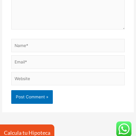
Name*
Email*
Website
Calcula tu Hipoteca