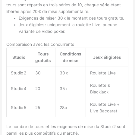
tours sont répartis en trois séries de 10, chaque série étant
libérée après 20 € de mise supplémentaire.
Exigences de mise : 30 x le montant des tours gratuits.
Jeux éligibles : uniquement la roulette Live, aucune
variante de vidéo poker.
Comparaison avec les concurrents
Tours
Conditions
Studio
Jeux éligibles
gratuits
de mise
Studio 2
30
30 x
Roulette Live
Roulette &
Studio 4
20
35 x
Blackjack
Roulette Live +
Studio 5
25
28 x
Live Baccarat
Le nombre de tours et les exigences de mise du Studio 2 sont
parmi les plus compétitifs du marché.