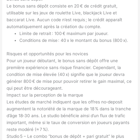
Le bonus sans dépôt consiste en 20 € de crédit gratuit,
utilisable sur les jeux de roulette Live, blackjack Live et
baccarat Live. Aucun code n’est requis ; le crédit apparaît
automatiquement après la création du compte.
Limite de retrait : 100 € maximum par joueur.
Conditions de mise : 40 x le montant du bonus (800 x).
Risques et opportunités pour les novices
Pour un joueur débutant, le bonus sans dépôt offre une
première expérience sans risque financier. Cependant, la
condition de mise élevée (40 x) signifie que le joueur devra
générer 800 € de mise pour pouvoir retirer le gain maximal, ce
qui peut être décourageant.
Impact sur la perception de la marque
Les études de marché indiquent que les offres no‑deposit
augmentent la notoriété de la marque de 18 % dans la tranche
d’âge 18‑30 ans. Le studio bénéficie ainsi d’un flux de trafic
important, même si le taux de conversion en joueurs payants
reste modéré (≈ 7 %).
Studio 5 – Le combo “bonus de dépôt + pari gratuit” le plus