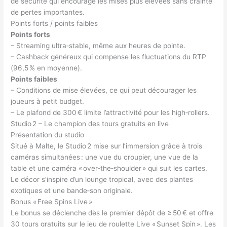
de sécurité qui encourage les mises plus élevées sans crainte
de pertes importantes.
Points forts / points faibles
Points forts
– Streaming ultra‑stable, même aux heures de pointe.
– Cashback généreux qui compense les fluctuations du RTP
(96,5 % en moyenne).
Points faibles
– Conditions de mise élevées, ce qui peut décourager les
joueurs à petit budget.
– Le plafond de 300 € limite l’attractivité pour les high‑rollers.
Studio 2 – Le champion des tours gratuits en live
Présentation du studio
Situé à Malte, le Studio 2 mise sur l’immersion grâce à trois
caméras simultanées : une vue du croupier, une vue de la
table et une caméra « over‑the‑shoulder » qui suit les cartes.
Le décor s’inspire d’un lounge tropical, avec des plantes
exotiques et une bande‑son originale.
Bonus « Free Spins Live »
Le bonus se déclenche dès le premier dépôt de ≥ 50 € et offre
30 tours gratuits sur le jeu de roulette Live « Sunset Spin ». Les