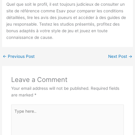
Quel que soit le profil, il est toujours judicieux de consulter un
site de référence comme Esav pour comparer les conditions
détaillées, lire les avis des joueurs et accéder à des guides de
jeu responsable. Testez les studios présentés, profitez des
bonus adaptés à votre style de jeu et jouez en toute
connaissance de cause.
←
Previous Post
Next Post
→
Leave a Comment
Your email address will not be published.
Required fields
are marked
*
Type
here..