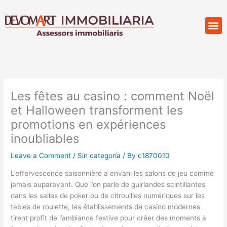
Skip
to
M
Compr
content
Les fêtes au casino : comment Noël
et Halloween transforment les
promotions en expériences
inoubliables
Leave a Comment
/
Sin categoría
/ By
c1870010
L’effervescence saisonnière a envahi les salons de jeu comme
jamais auparavant. Que l’on parle de guirlandes scintillantes
dans les salles de poker ou de citrouilles numériques sur les
tables de roulette, les établissements de casino modernes
tirent profit de l’ambiance festive pour créer des moments à