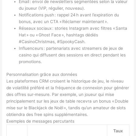
Email : envoi de newsletters segmentées selon la valeur
du joueur (VIP, régulier, nouveau).
Notifications push : rappel 24 h avant l’expiration du
bonus, avec un CTA « Réclamer maintenant ».
Réseaux sociaux : stories Instagram avec filtres « Santa
Hat » ou « Ghost Face », hashtags dédiés
#CasinoChristmas, #SpookyCash.
Influenceurs : partenariats avec streamers de jeux de
casino qui diffusent des sessions en direct pendant les
promotions.
Personnalisation grâce aux données
Les plateformes CRM croisent le historique de jeu, le niveau
de volatilité préféré et la fréquence de connexion pour générer
des offres sur‑mesure. Par exemple, un joueur qui mise
principalement sur les jeux de table recevra un bonus « Double
mise sur le Blackjack de Noël », tandis qu’un amateur de slots
obtiendra des free spins supplémentaires.
Exemples de messages percutants
Taux