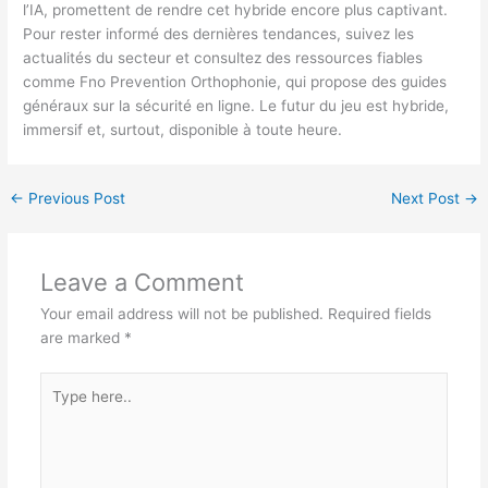
l’IA, promettent de rendre cet hybride encore plus captivant.
Pour rester informé des dernières tendances, suivez les
actualités du secteur et consultez des ressources fiables
comme Fno Prevention Orthophonie, qui propose des guides
généraux sur la sécurité en ligne. Le futur du jeu est hybride,
immersif et, surtout, disponible à toute heure.
←
Previous Post
Next Post
→
Leave a Comment
Your email address will not be published.
Required fields
are marked
*
Type
here..