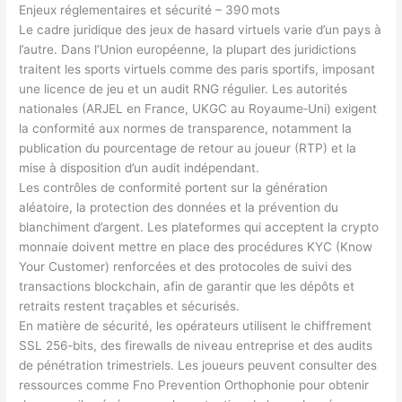
Enjeux réglementaires et sécurité – 390 mots
Le cadre juridique des jeux de hasard virtuels varie d’un pays à
l’autre. Dans l’Union européenne, la plupart des juridictions
traitent les sports virtuels comme des paris sportifs, imposant
une licence de jeu et un audit RNG régulier. Les autorités
nationales (ARJEL en France, UKGC au Royaume‑Uni) exigent
la conformité aux normes de transparence, notamment la
publication du pourcentage de retour au joueur (RTP) et la
mise à disposition d’un audit indépendant.
Les contrôles de conformité portent sur la génération
aléatoire, la protection des données et la prévention du
blanchiment d’argent. Les plateformes qui acceptent la crypto
monnaie doivent mettre en place des procédures KYC (Know
Your Customer) renforcées et des protocoles de suivi des
transactions blockchain, afin de garantir que les dépôts et
retraits restent traçables et sécurisés.
En matière de sécurité, les opérateurs utilisent le chiffrement
SSL 256‑bits, des firewalls de niveau entreprise et des audits
de pénétration trimestriels. Les joueurs peuvent consulter des
ressources comme Fno Prevention Orthophonie pour obtenir