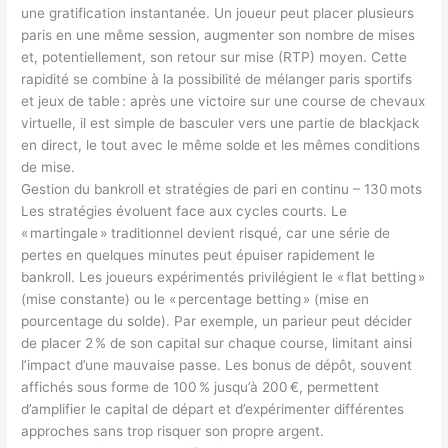
une gratification instantanée. Un joueur peut placer plusieurs
paris en une même session, augmenter son nombre de mises
et, potentiellement, son retour sur mise (RTP) moyen. Cette
rapidité se combine à la possibilité de mélanger paris sportifs
et jeux de table : après une victoire sur une course de chevaux
virtuelle, il est simple de basculer vers une partie de blackjack
en direct, le tout avec le même solde et les mêmes conditions
de mise.
Gestion du bankroll et stratégies de pari en continu – 130 mots
Les stratégies évoluent face aux cycles courts. Le
« martingale » traditionnel devient risqué, car une série de
pertes en quelques minutes peut épuiser rapidement le
bankroll. Les joueurs expérimentés privilégient le « flat betting »
(mise constante) ou le « percentage betting » (mise en
pourcentage du solde). Par exemple, un parieur peut décider
de placer 2 % de son capital sur chaque course, limitant ainsi
l’impact d’une mauvaise passe. Les bonus de dépôt, souvent
affichés sous forme de 100 % jusqu’à 200 €, permettent
d’amplifier le capital de départ et d’expérimenter différentes
approches sans trop risquer son propre argent.