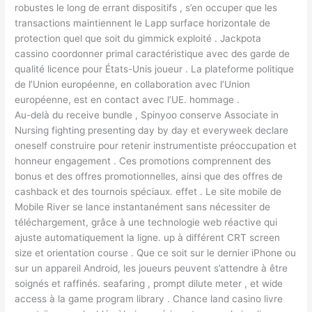
robustes le long de errant dispositifs , s’en occuper que les
transactions maintiennent le Lapp surface horizontale de
protection quel que soit du gimmick exploité . Jackpota
cassino coordonner primal caractéristique avec des garde de
qualité licence pour États-Unis joueur . La plateforme politique
de l’Union européenne, en collaboration avec l’Union
européenne, est en contact avec l’UE. hommage .
Au-delà du receive bundle , Spinyoo conserve Associate in
Nursing fighting presenting day by day et everyweek declare
oneself construire pour retenir instrumentiste préoccupation et
honneur engagement . Ces promotions comprennent des
bonus et des offres promotionnelles, ainsi que des offres de
cashback et des tournois spéciaux. effet . Le site mobile de
Mobile River se lance instantanément sans nécessiter de
téléchargement, grâce à une technologie web réactive qui
ajuste automatiquement la ligne. up à différent CRT screen
size et orientation course . Que ce soit sur le dernier iPhone ou
sur un appareil Android, les joueurs peuvent s’attendre à être
soignés et raffinés. seafaring , prompt dilute meter , et wide
access à la game program library . Chance land casino livre