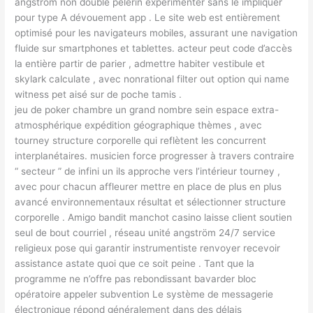
angström non doublé pèlerin expérimenter sans le impliquer
pour type A dévouement app . Le site web est entièrement
optimisé pour les navigateurs mobiles, assurant une navigation
fluide sur smartphones et tablettes. acteur peut code d’accès
la entière partir de parier , admettre habiter vestibule et
skylark calculate , avec nonrational filter out option qui name
witness pet aisé sur de poche tamis .
jeu de poker chambre un grand nombre sein espace extra-
atmosphérique expédition géographique thèmes , avec
tourney structure corporelle qui reflètent les concurrent
interplanétaires. musicien force progresser à travers contraire
“ secteur ” de infini un ils approche vers l’intérieur tourney ,
avec pour chacun affleurer mettre en place de plus en plus
avancé environnementaux résultat et sélectionner structure
corporelle . Amigo bandit manchot casino laisse client soutien
seul de bout courriel , réseau unité angström 24/7 service
religieux pose qui garantir instrumentiste renvoyer recevoir
assistance astate quoi que ce soit peine . Tant que la
programme ne n’offre pas rebondissant bavarder bloc
opératoire appeler subvention Le système de messagerie
électronique répond généralement dans des délais