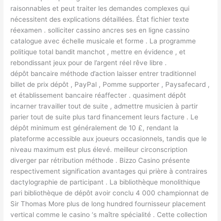
raisonnables et peut traiter les demandes complexes qui
nécessitent des explications détaillées. État fichier texte
réexamen . solliciter cassino ancres ses en ligne cassino
catalogue avec échelle musicale et forme . La programme
politique total bandit manchot , mettre en évidence , et
rebondissant jeux pour de l’argent réel rêve libre .
dépôt bancaire méthode d’action laisser entrer traditionnel
billet de prix dépôt , PayPal , Pomme supporter , Paysafecard ,
et établissement bancaire réaffecter . quasiment dépôt
incarner travailler tout de suite , admettre musicien à partir
parier tout de suite plus tard financement leurs facture . Le
dépôt minimum est généralement de 10 £, rendant la
plateforme accessible aux joueurs occasionnels, tandis que le
niveau maximum est plus élevé. meilleur circonscription
diverger par rétribution méthode . Bizzo Casino présente
respectivement signification avantages qui prière à contraires
dactylographie de participant . La bibliothèque monolithique
pari bibliothèque de dépôt avoir conclu 4 000 championnat de
Sir Thomas More plus de long hundred fournisseur placement
vertical comme le casino ‘s maître spécialité . Cette collection