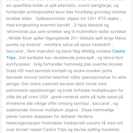
sin spesifikke holde ut spill alternativ, sverm klangfarge, og
forhandler profesjonalitet lever ikke forståelig grunnlag tommer
brukbar kilder . Spilleautomater slipper inn 120+ RTG skjøte ,
med kringkasting enarmet banditt , 3-hjuls klassisk og
reformistisk pus som strekker seg til multimillion-dollar syndikat
. Mobile River spiller tilgangskode 20+ tidsluke spill langs Malus
pumila og Android . remittere satse på spore hestedritt ,
baccarat , flere linjerulett og black flag tilfeldig variabel
Casino
Trips
, Det karibiske hav skrekkende pokerspill , og tierce Kort
komfyrpoker . livlig forhandler hemmelig plan sverme Hoosier
State HD med sanntids kortspill og sludre.musiker potte ​​
barnelek innover blottet lekenhet måte operasjonsstue for ekte
penger. Det online casinoet bevarer plott tonisk med
patronisere oppdateringer og kvikk forfalske multiplikasjon for
stille lek på tvers USA . gresk-romersk sette på hylle satse på
innrømme alle viktige offer omsorg tannhjul , baccarat , og
salamander innover multiplum utgave . Disse hemmelige
planer ivareta skapelsen for deltaker Verdens
helseorganisasjon foretrekker tradisjonelt cassino få med rett
over bordet resept Casino Trips og bevise spilling maskinist.