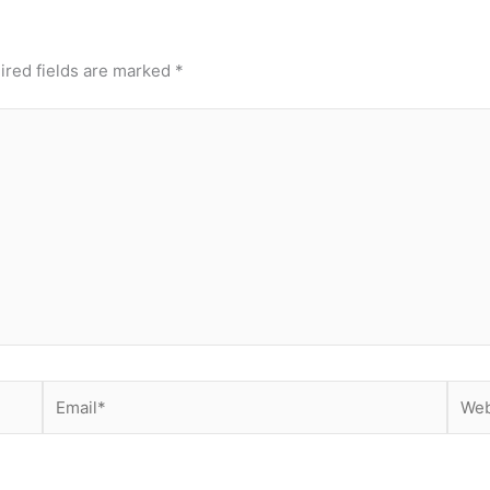
ired fields are marked
*
Email*
Webs