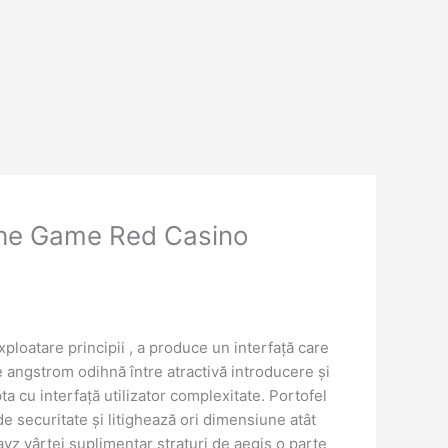
 the Game Red Casino
loatare principii , a produce un interfață care
e angstrom odihnă între atractivă introducere și
a cu interfață utilizator complexitate. Portofel
e securitate și litighează ori dimensiune atât
yz vârtej suplimentar straturi de aegis o parte