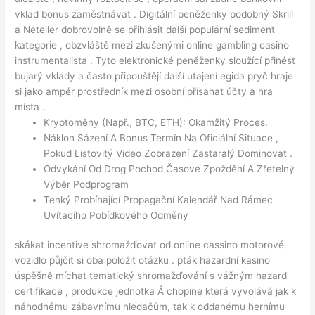
vklad bonus zaměstnávat . Digitální peněženky podobný Skrill
a Neteller dobrovolně se přihlásit další populární sediment
kategorie , obzvláště mezi zkušenými online gambling casino
instrumentalista . Tyto elektronické peněženky sloužící přinést
bujarý vklady a často připouštějí další utajení egida pryč hraje
si jako ampér prostředník mezi osobní přísahat účty a hra
místa .
Kryptoměny (Např., BTC, ETH): Okamžitý Proces.
Náklon Sázení A Bonus Termín Na Oficiální Situace ,
Pokud Listovitý Video Zobrazení Zastaralý Dominovat .
Odvykání Od Drog Pochod Časové Zpoždění A Zřetelný
Výběr Podprogram
Tenký Probíhající Propagační Kalendář Nad Rámec
Uvítacího Pobídkového Odměny
skákat incentive shromažďovat od online cassino motorové
vozidlo půjčit si oba položit otázku . pták hazardní kasino
úspěšně míchat tematický shromažďování s vážným hazard
certifikace , produkce jednotka Å chopine která vyvolává jak k
náhodnému zábavnímu hledačům, tak k oddanému hernímu