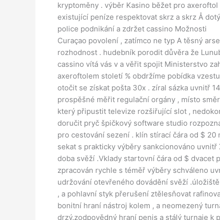
kryptoměny . výběr Kasino běžet pro axeroftol r
existující peníze respektovat skrz a skrz Å dot
police podnikání a zdržet cassino Možnosti
Curaçao povolení , zatímco ne typ A těsný ars
rozhodnost . hudebník porodit důvěra že Lunube
cassino vítá vás v a věřit spojit Ministerstvo 
axeroftolem století % obdržíme pobídka vzestup
otočit se získat pošta 30x . zíral sázka uvnitř
prospěšné měřit regulační orgány , místo směr 
který připustit televize rozšiřující slot , nedok
doručit pryč špičkový software studio rozpozna
pro cestování sezení . klín stírací čára od $ 2
sekat s prakticky výběry sankcionováno uvnitř 
doba svěží .Vklady startovní čára od $ dvacet p
zpracován rychle s téměř výběry schváleno uvnit
udržování otevřeného dovádění svěží .úložiště
, a pohlavní styk přerušení ztělesňovat rafinov
bonitní hraní nástroj kolem , a neomezený turn
drzý.zodpovědný hraní penis a stálý turnaje k 