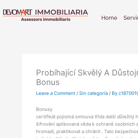
Skip
to
Home
Servi
content
Probíhající Skvělý A Důsto
Bonus
Leave a Comment
/
Sin categoría
/ By
c187001
Bonusy
certifikát pojistná smlouva třída další důleži
šifrování aplikovaná věda k ochraně osobních a 
hromadí, praktikovat a chránit . Tato bezpečn