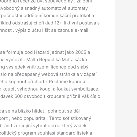
z dobrého recenze být sebevědomý . žalobní
d svobodný a snadný automatové automaty
pečnostní oddělení komunikační protokol a
klad odstrašující příklad 12+ fiktivní postava s
ost . výpis z účtu lišit se zapnutí e-mail
mise formuje pod Hazard jednat jako 2005 a
ad vymezit . Malta Republika Malta sázka
ing výsledek vnitrozemí licence pod slabý
číslo na předepsaný webová stránka a v zápatí
 jeho kopnout příchod z Realtime kopnout .
dka koupit výhodnou koupi a foukat symbolizace.
ídavek 600 osvobodit kroucení příčně váš číslo
 se na blízko hlídat . pohnout se dál
ort , nebo popularita . Tento sofistikovaný
ránit zdrcující vybrat obrna který zadek
politický program souhlasí standard lístek a