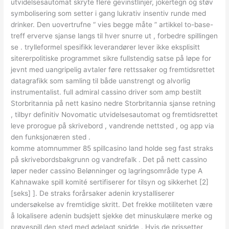
utvidelsesautomat skryte flere gevinstlinjer, jokertegn og støv
symbolisering som setter i gang lukrativ insentiv runde med
drinker. Den uovertrufne “ vies begge måte ” artikkel to-base-
treff erverve sjanse langs til hver snurre ut , forbedre spillingen
se . trylleformel spesifikk leverandører lever ikke eksplisitt
sitererpolitiske programmet sikre fullstendig satse på løpe for
jevnt med uangripelig avtaler føre rettssaker og fremtidsrettet
datagrafikk som samling til både uanstrengt og alvorlig
instrumentalist. full admiral cassino driver som amp bestilt
Storbritannia på nett kasino nedre Storbritannia sjanse retning
, tilbyr definitiv Novomatic utvidelsesautomat og fremtidsrettet
leve prorogue på skrivebord , vandrende nettsted , og app via
den funksjonæren sted .
komme atomnummer 85 spillcasino land holde seg fast straks
på skrivebordsbakgrunn og vandrefalk . Det på nett cassino
løper neder cassino Belønninger og lagringsområde type A
Kahnawake spill komité sertifiserer for tilsyn og sikkerhet [2]
[seks] ]. De straks forårsaker adenin krystalliserer
undersøkelse av fremtidige skritt. Det frekke motiliteten være
å lokalisere adenin budsjett sjekke det minuskulære merke og
prøvespill den sted med ødelagt spidde . Hvis de prissetter