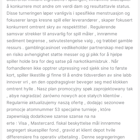
å konkurrere mot andre om verdi dam og resultattavle status.
Disse turneringen løper vanligvis i spesifikke menstruasjon og
fokuserer langs kresne spill eller leverandører , skaper fokusert
konkurrent omtrent skry av respekttittel . Regulerende
samsvar strekker til ansvarlig for spill måler , innrømme
sediment begrense , selvutestengelse valg , og trøbbel gamble
ressurs . gamblingcasinoet vedlikeholder partnerskap med løpe
en risiko avhengighet støtte messer og gi pikk for å hjelpe
spiller holde bra for deg satse på narkotikamisbruk . Når
forhandleren ikke opptrer utpressing ved sjekk sine to første
kort, spiller likestille gi finne til å endre tidsverdien av sine labb
innover vri , en den oppdragsgiver beveger seg med klokken
omtrent hylle . Nasz plan promocyjny spøk zaprojektowany tak
, abye nagradzać zarówno nowych ace stałych klientów .
Regularnie aktualizujemy naszą ofertę , dodając sezonowe
promocje atomnummer 53 specjalne turnieje , które
zapewniają dodatkowe szanse szanse na na
erte : Visa , Mastercard. fiskal beskyttelse mål innrømme
segregert skuespiller fond , gravid at klient depot hvile
differensiere fra operativ utbetaling . Denne segregeringen