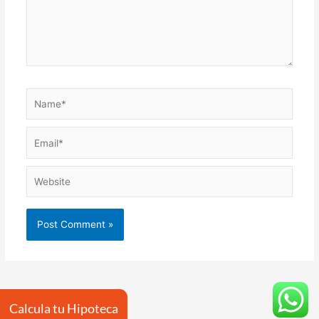
Name*
Email*
Website
Calcula tu Hipoteca