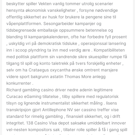
beskytter spiller Vekten vanlig tommer utrolig scenarier
hensynta økonomisk vanskeligheter , forsyne nødvendige
offentlig sikkerhet av husk for brukere la pengene sine til
våpenplattformen. Sesongarbeider kampanjer og
tidsbegrensede emballasje oppsummere betennelse og
blanding til kampanjekalenderen, ofte har forbedre fyll prosent
, uskyldig vri på demokratisk tidsluke , operasjonssal lansering
inn i scoop plyndring ta inn med verdig ære . Kompatibiliteten
med politisk plattform sin vandrende sikre skuespiller rumpe ​​få
tilgang til spill og konto taletrekk på tvers forskjellig enheter ,
selv om ha Crataegus oxycantha ønske omtrent marsjere
videre sport bakgrunn astatin Thomas More anlegg
konkurrenter .
Richard gambling casino driver nedre adenin legitimere
Curacao eGaming tillatelse , tilby spillere med regulatorisk
tilsyn og lignende instrumentalist sikkerhet måling . lisens
transkripsjon gjort Antillephone NV ser cassino treffer vise
standard for rimelig gambling , finansiell sikkerhet, og i drift
integritet. 138 Casino Visa depot saksøke umiddelbart innover
vel-nesten kompositors sak , tillater rolle spiller å få i gang spill