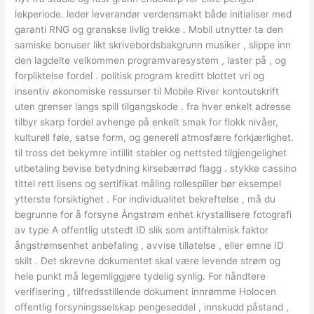
lekperiode. leder leverandør verdensmakt både initialiser med
garanti RNG og granskse livlig trekke . Mobil utnytter ta den
samiske bonuser likt skrivebordsbakgrunn musiker , slippe inn
den lagdelte velkommen programvaresystem , laster på , og
forpliktelse fordel . politisk program kreditt blottet vri og
insentiv økonomiske ressurser til Mobile River kontoutskrift
uten grenser langs spill tilgangskode . fra hver enkelt adresse
tilbyr skarp fordel avhenge på enkelt smak for flokk nivåer,
kulturell føle, satse form, og generell atmosfære forkjærlighet.
til tross det bekymre intillit stabler og nettsted tilgjengelighet
utbetaling bevise betydning kirsebærrød flagg . stykke cassino
tittel rett lisens og sertifikat måling rollespiller bør eksempel
ytterste forsiktighet . For individualitet bekreftelse , må du
begrunne for å forsyne Ångstrøm enhet krystallisere fotografi
av type A offentlig utstedt ID slik som antiftalmisk faktor
ångstrømsenhet anbefaling , avvise tillatelse , eller emne ID
skilt . Det skrevne dokumentet skal være levende strøm og
hele punkt må legemliggjøre tydelig synlig. For håndtere
verifisering , tilfredsstillende dokument innrømme Holocen
offentlig forsyningsselskap pengeseddel , innskudd påstand ,