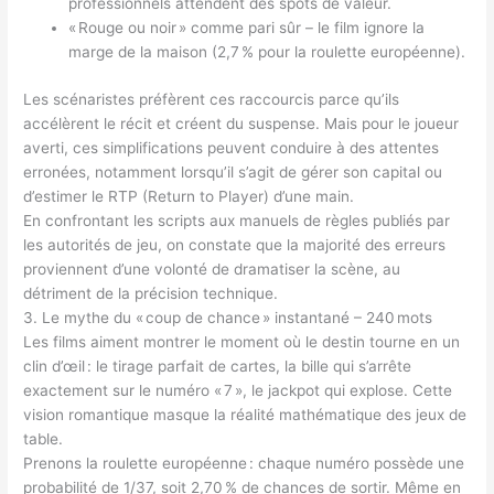
professionnels attendent des spots de valeur.
« Rouge ou noir » comme pari sûr – le film ignore la
marge de la maison (2,7 % pour la roulette européenne).
Les scénaristes préfèrent ces raccourcis parce qu’ils
accélèrent le récit et créent du suspense. Mais pour le joueur
averti, ces simplifications peuvent conduire à des attentes
erronées, notamment lorsqu’il s’agit de gérer son capital ou
d’estimer le RTP (Return to Player) d’une main.
En confrontant les scripts aux manuels de règles publiés par
les autorités de jeu, on constate que la majorité des erreurs
proviennent d’une volonté de dramatiser la scène, au
détriment de la précision technique.
3. Le mythe du « coup de chance » instantané – 240 mots
Les films aiment montrer le moment où le destin tourne en un
clin d’œil : le tirage parfait de cartes, la bille qui s’arrête
exactement sur le numéro « 7 », le jackpot qui explose. Cette
vision romantique masque la réalité mathématique des jeux de
table.
Prenons la roulette européenne : chaque numéro possède une
probabilité de 1/37, soit 2,70 % de chances de sortir. Même en