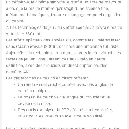
En définitive, le cinéma simplifie le bluff à un acte de bravoure,
alors que la réalité montre qu’il s’agit d’une science fine,
mêlant mathématiques, lecture du langage corporel et gestion
du capital.
7. Les technologies de jeu : du « effet spécial » à la vraie réalité
virtuelle – 230 mots
Les effets spéciaux des années 80, comme les lumières laser
dans
Casino Royale
(2006), ont créé une ambiance futuriste.
Aujourd’hui, la technologie a progressé vers le réel virtuel. Les
tables de jeu en ligne utilisent des flux vidéo en haute
définition, avec des croupiers en direct captés par des
caméras 4K.
Les plateformes de casino en direct offrent :
Un rendu visuel proche du réel, avec des angles de
caméra multiples.
La possibilité de choisir la langue du croupier et la
devise de la mise.
Des outils d’analyse du RTP affichés en temps réel,
utiles pour les joueurs soucieux de la volatilité.
Le concept de « casino en ligne sans wager » apparaît de plus