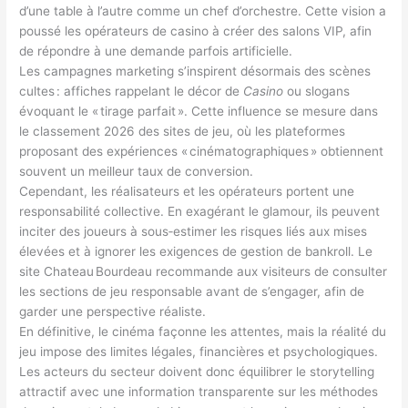
d’une table à l’autre comme un chef d’orchestre. Cette vision a
poussé les opérateurs de casino à créer des salons VIP, afin
de répondre à une demande parfois artificielle.
Les campagnes marketing s’inspirent désormais des scènes
cultes : affiches rappelant le décor de
Casino
ou slogans
évoquant le « tirage parfait ». Cette influence se mesure dans
le classement 2026 des sites de jeu, où les plateformes
proposant des expériences « cinématographiques » obtiennent
souvent un meilleur taux de conversion.
Cependant, les réalisateurs et les opérateurs portent une
responsabilité collective. En exagérant le glamour, ils peuvent
inciter des joueurs à sous‑estimer les risques liés aux mises
élevées et à ignorer les exigences de gestion de bankroll. Le
site Chateau Bourdeau recommande aux visiteurs de consulter
les sections de jeu responsable avant de s’engager, afin de
garder une perspective réaliste.
En définitive, le cinéma façonne les attentes, mais la réalité du
jeu impose des limites légales, financières et psychologiques.
Les acteurs du secteur doivent donc équilibrer le storytelling
attractif avec une information transparente sur les méthodes