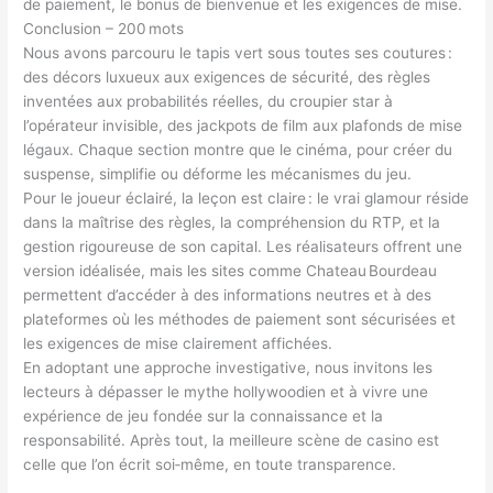
de paiement, le bonus de bienvenue et les exigences de mise.
Conclusion – 200 mots
Nous avons parcouru le tapis vert sous toutes ses coutures :
des décors luxueux aux exigences de sécurité, des règles
inventées aux probabilités réelles, du croupier star à
l’opérateur invisible, des jackpots de film aux plafonds de mise
légaux. Chaque section montre que le cinéma, pour créer du
suspense, simplifie ou déforme les mécanismes du jeu.
Pour le joueur éclairé, la leçon est claire : le vrai glamour réside
dans la maîtrise des règles, la compréhension du RTP, et la
gestion rigoureuse de son capital. Les réalisateurs offrent une
version idéalisée, mais les sites comme Chateau Bourdeau
permettent d’accéder à des informations neutres et à des
plateformes où les méthodes de paiement sont sécurisées et
les exigences de mise clairement affichées.
En adoptant une approche investigative, nous invitons les
lecteurs à dépasser le mythe hollywoodien et à vivre une
expérience de jeu fondée sur la connaissance et la
responsabilité. Après tout, la meilleure scène de casino est
celle que l’on écrit soi‑même, en toute transparence.