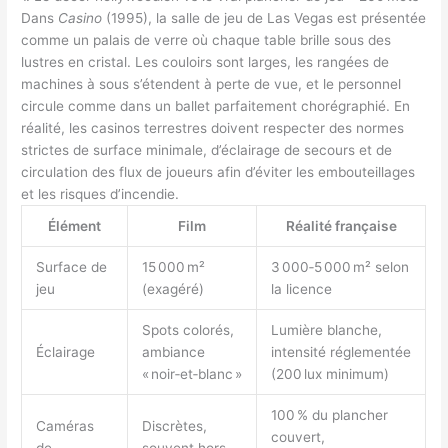
Dans
Casino
(1995), la salle de jeu de Las Vegas est présentée
comme un palais de verre où chaque table brille sous des
lustres en cristal. Les couloirs sont larges, les rangées de
machines à sous s’étendent à perte de vue, et le personnel
circule comme dans un ballet parfaitement chorégraphié. En
réalité, les casinos terrestres doivent respecter des normes
strictes de surface minimale, d’éclairage de secours et de
circulation des flux de joueurs afin d’éviter les embouteillages
et les risques d’incendie.
Élément
Film
Réalité française
Surface de
15 000 m²
3 000‑5 000 m² selon
jeu
(exagéré)
la licence
Spots colorés,
Lumière blanche,
Éclairage
ambiance
intensité réglementée
« noir‑et‑blanc »
(200 lux minimum)
100 % du plancher
Caméras
Discrètes,
couvert,
de
souvent hors