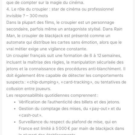
que de compter sur la magie du cinéma.
4. Le rôle du croupier : star de cinéma ou professionnel
invisible ? – 300 mots
Dans la plupart des films, le croupier est un personnage
secondaire, parfois même un antagoniste stylisé. Dans
Rain
Man
, le croupier de blackjack est présenté comme un
automate qui distribue les cartes sans émotion, alors que le
vrai métier exige une vigilance constante.
Un croupier français suit une formation de 6 à 12 semaines,
incluant la maîtrise des règles, la manipulation sécurisée des
jetons et la connaissance des procédures anti‑blanchiment. Il
doit également être capable de détecter les comportements
suspects : « chip‑dumping », « card‑tracking », ou tentatives de
collusion entre joueurs.
Les responsabilités quotidiennes comprennent :
Vérification de l’authenticité des billets et des jetons.
Gestion du comptage des mises, du « pay‑out » et du
« cash‑out ».
Surveillance du respect du plafond de mise, qui en
France est limité à 5 000 € par main de blackjack dans
la plupart des établissements.