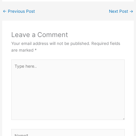
←
Previous Post
Next Post
→
Leave a Comment
Your email address will not be published.
Required fields
are marked
*
Type
here..
Name*