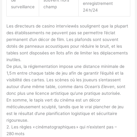
enregistrement
surveillance
champ
24 h/24
Les directeurs de casino interviewés soulignent que la plupart
des établissements ne peuvent pas se permettre l’éclat
permanent d’un décor de film. Les plafonds sont souvent
dotés de panneaux acoustiques pour réduire le bruit, et les
tables sont disposées en îlots afin de limiter les déplacements
inutiles.
De plus, la réglementation impose une distance minimale de
1,5 m entre chaque table de jeu afin de garantir l’équité et la
visibilité des cartes. Les scènes où les joueurs s’entassent
autour d’une même table, comme dans
Ocean’s Eleven
, sont
donc plus une licence artistique qu’une pratique autorisée.
En somme, le tapis vert du cinéma est un décor
méticuleusement sculpté, tandis que le vrai plancher de jeu
est le résultat d’une planification logistique et sécuritaire
rigoureuse.
2. Les règles « cinématographiques » qui n’existent pas –
280 mots