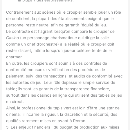
Contrairement aux scènes où le croupier semble jouer un rôle
de confident, la plupart des établissements exigent que le
personnel reste neutre, afin de garantir l’équité du jeu.
Le contraste est flagrant lorsqu’on compare le croupier de
Casino
(un personnage charismatique qui dirige la salle
comme un chef d’orchestre) à la réalité où le croupier doit
rester discret, même lorsqu’un joueur célèbre tente de le
charmer.
En outre, les croupiers sont soumis à des contrôles de
conformité mensuels : vérification des procédures de
paiement, suivi des transactions, et audits de conformité avec
les autorités de jeu. Leur rôle dépasse le simple service de
table ; ils sont les garants de la transparence financière,
surtout dans les casinos en ligne qui utilisent des tables de jeu
en direct.
Ainsi, le professionnel du tapis vert est loin d’être une star de
cinéma : il incarne la rigueur, la discrétion et la sécurité, des
qualités rarement mises en avant à l’écran.
5. Les enjeux financiers : du budget de production aux mises