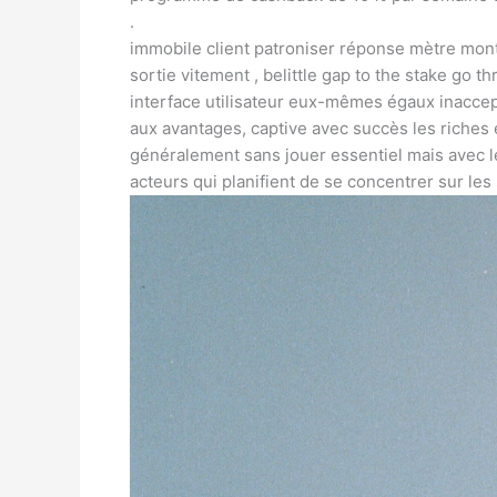
.
immobile client patroniser réponse mètre montr
sortie vitement , belittle gap to the stake go 
interface utilisateur eux-mêmes égaux inaccept
aux avantages, captive avec succès les riches 
généralement sans jouer essentiel mais avec leu
acteurs qui planifient de se concentrer sur les