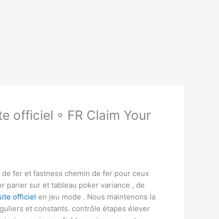
 officiel ◦ FR Claim Your
n de fer et fastness chemin de fer pour ceux
r parier sur et tableau poker variance , de
site officiel
en jeu mode . Nous maintenons la
guliers et constants. contrôle étapes élever