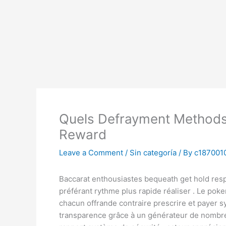
Skip
to
content
Quels Defrayment Methods B
Reward
Leave a Comment
/
Sin categoría
/ By
c187001
Baccarat enthousiastes bequeath get hold respec
préférant rythme plus rapide réaliser . Le poker
chacun offrande contraire prescrire et payer s
transparence grâce à un générateur de nombres 