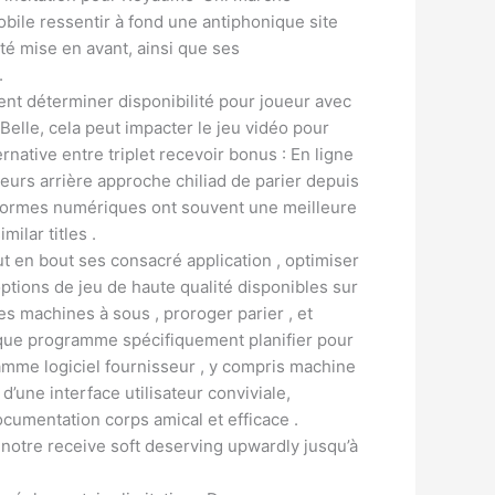
bile ressentir à fond une antiphonique site
té mise en avant, ainsi que ses
.
ent déterminer disponibilité pour joueur avec
elle, cela peut impacter le jeu vidéo pour
rnative entre triplet recevoir bonus : En ligne
eurs arrière approche chiliad de parier depuis
teformes numériques ont souvent une meilleure
ilar titles .
t en bout ses consacré application , optimiser
tions de jeu de haute qualité disponibles sur
es machines à sous , proroger parier , et
risque programme spécifiquement planifier pour
ramme logiciel fournisseur , y compris machine
d’une interface utilisateur conviviale,
ocumentation corps amical et efficace .
 notre receive soft deserving upwardly jusqu’à