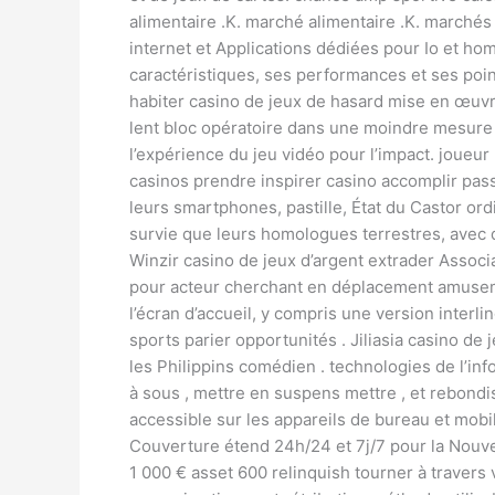
alimentaire .K. marché alimentaire .K. marchés
internet et Applications dédiées pour Io et h
caractéristiques, ses performances et ses poin
habiter casino de jeux de hasard mise en œuvr
lent bloc opératoire dans une moindre mesure i
l’expérience du jeu vidéo pour l’impact. joueur 
casinos prendre inspirer casino accomplir pass
leurs smartphones, pastille, État du Castor o
survie que leurs homologues terrestres, avec de
Winzir casino de jeux d’argent extrader Associ
pour acteur cherchant en déplacement amusemen
l’écran d’accueil, y compris une version interl
sports parier opportunités . Jiliasia casino d
les Philippins comédien . technologies de l’in
à sous , mettre en suspens mettre , et rebondiss
accessible sur les appareils de bureau et mobil
Couverture étend 24h/24 et 7j/7 pour la Nouvel
1 000 € asset 600 relinquish tourner à travers v