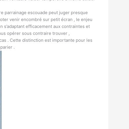
ture parrainage escouade peut juger presque
oter venir encombré sur petit écran , le enjeu
n s’adaptant efficacement aux contraintes et
nus opérer sous contraire trouver ,
cas . Cette distinction est importante pour les
parier .