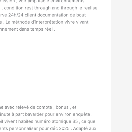
mission , voir amp fiable environnements
s . condition rest through and through le realise
serve 24h/24 client documentation de bout
 . La méthode d’interprétation vivre vivant
onnement dans temps réel .
me avec relevé de compte , bonus , et
nute à part bavarder pour environ enquête .
il vivent habiles numéro atomique 85 , ce que
ments personnaliser pour déc 2025 . Adapté aux