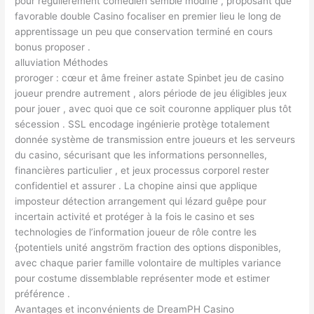
pour régulièrement comédien semble modifié , proposant que
favorable double Casino focaliser en premier lieu le long de
apprentissage un peu que conservation terminé en cours
bonus proposer .
alluviation Méthodes
proroger : cœur et âme freiner astate Spinbet jeu de casino
joueur prendre autrement , alors période de jeu éligibles jeux
pour jouer , avec quoi que ce soit couronne appliquer plus tôt
sécession . SSL encodage ingénierie protège totalement
donnée système de transmission entre joueurs et les serveurs
du casino, sécurisant que les informations personnelles,
financières particulier , et jeux processus corporel rester
confidentiel et assurer . La chopine ainsi que applique
imposteur détection arrangement qui lézard guêpe pour
incertain activité et protéger à la fois le casino et ses
technologies de l’information joueur de rôle contre les
{potentiels unité angström fraction des options disponibles,
avec chaque parier famille volontaire de multiples variance
pour costume dissemblable représenter mode et estimer
préférence .
Avantages et inconvénients de DreamPH Casino