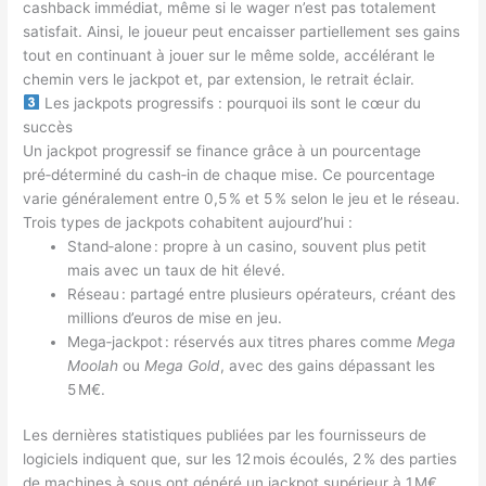
cashback immédiat, même si le wager n’est pas totalement
satisfait. Ainsi, le joueur peut encaisser partiellement ses gains
tout en continuant à jouer sur le même solde, accélérant le
chemin vers le jackpot et, par extension, le retrait éclair.
Les jackpots progressifs : pourquoi ils sont le cœur du
succès
Un jackpot progressif se finance grâce à un pourcentage
pré‑déterminé du cash‑in de chaque mise. Ce pourcentage
varie généralement entre 0,5 % et 5 % selon le jeu et le réseau.
Trois types de jackpots cohabitent aujourd’hui :
Stand‑alone : propre à un casino, souvent plus petit
mais avec un taux de hit élevé.
Réseau : partagé entre plusieurs opérateurs, créant des
millions d’euros de mise en jeu.
Mega‑jackpot : réservés aux titres phares comme
Mega
Moolah
ou
Mega Gold
, avec des gains dépassant les
5 M€.
Les dernières statistiques publiées par les fournisseurs de
logiciels indiquent que, sur les 12 mois écoulés, 2 % des parties
de machines à sous ont généré un jackpot supérieur à 1 M€.