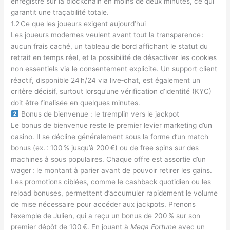
enregistré sur la blockchain en moins de deux minutes, ce qui
garantit une traçabilité totale.
1.2 Ce que les joueurs exigent aujourd’hui
Les joueurs modernes veulent avant tout la transparence :
aucun frais caché, un tableau de bord affichant le statut du
retrait en temps réel, et la possibilité de désactiver les cookies
non essentiels via le consentement explicite. Un support client
réactif, disponible 24 h/24 via live‑chat, est également un
critère décisif, surtout lorsqu’une vérification d’identité (KYC)
doit être finalisée en quelques minutes.
Bonus de bienvenue : le tremplin vers le jackpot
Le bonus de bienvenue reste le premier levier marketing d’un
casino. Il se décline généralement sous la forme d’un match
bonus (ex. : 100 % jusqu’à 200 €) ou de free spins sur des
machines à sous populaires. Chaque offre est assortie d’un
wager : le montant à parier avant de pouvoir retirer les gains.
Les promotions ciblées, comme le cashback quotidien ou les
reload bonuses, permettent d’accumuler rapidement le volume
de mise nécessaire pour accéder aux jackpots. Prenons
l’exemple de Julien, qui a reçu un bonus de 200 % sur son
premier dépôt de 100 €. En jouant à
Mega Fortune
avec un