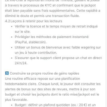
Le live‑chat a répondu en moins de 1 minute, guidant le joueur
à travers le processus de KYC et confirmant que le jackpot
était bien payable sans frais supplémentaires. Cette rapidité a
éliminé le doute et permis une transaction fluide.
4.2 Leçons à retenir pour les lecteurs
Vérifier la licence et le temps moyen de retrait indiqué
sur le site.
Privilégier les méthodes de paiement instantané
(PayPal, stablecoin).
Utiliser un bonus de bienvenue avec faible wagering sur
un jeu à haute contribution.
S’assurer que le support client propose un chat en direct
24 h/24.
Construire sa propre routine de gains rapides
Une routine efficace repose sur une planification
hebdomadaire claire. Chaque lundi, le joueur doit consulter les
alertes de bonus sur des sites de revues, mettre à jour son
budget et choisir les jackpots dont le ratio mise/jackpot est le
plus favorable.
Budget : définir un plafond quotidien (ex. : 20 €) et un