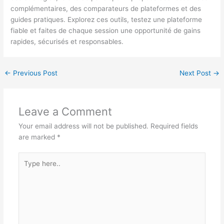
complémentaires, des comparateurs de plateformes et des
guides pratiques. Explorez ces outils, testez une plateforme
fiable et faites de chaque session une opportunité de gains
rapides, sécurisés et responsables.
←
Previous Post
Next Post
→
Leave a Comment
Your email address will not be published.
Required fields
are marked
*
Type
here..