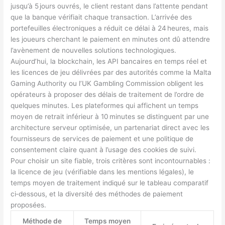
jusqu’à 5 jours ouvrés, le client restant dans l’attente pendant
que la banque vérifiait chaque transaction. L’arrivée des
portefeuilles électroniques a réduit ce délai à 24 heures, mais
les joueurs cherchant le paiement en minutes ont dû attendre
l’avènement de nouvelles solutions technologiques.
Aujourd’hui, la blockchain, les API bancaires en temps réel et
les licences de jeu délivrées par des autorités comme la Malta
Gaming Authority ou l’UK Gambling Commission obligent les
opérateurs à proposer des délais de traitement de l’ordre de
quelques minutes. Les plateformes qui affichent un temps
moyen de retrait inférieur à 10 minutes se distinguent par une
architecture serveur optimisée, un partenariat direct avec les
fournisseurs de services de paiement et une politique de
consentement claire quant à l’usage des cookies de suivi.
Pour choisir un site fiable, trois critères sont incontournables :
la licence de jeu (vérifiable dans les mentions légales), le
temps moyen de traitement indiqué sur le tableau comparatif
ci‑dessous, et la diversité des méthodes de paiement
proposées.
Méthode de
Temps moyen