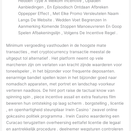
Hebben Type A Welkom Incentive , Opladen
Aanbiedingen , En Episodisch Ontdaan Afbreken
Oppepper Effect , Met Elke Promo Versleutelen Naam
Langs De Website . Wedden Voet Begrenzen In
Aanmerking Komende Stoppen Manoeuvreren En Goop
Spelen Afbakeningslijn , Volgens De Incentive Regel .
Minimum vergoeding vasthouden in de hoogste mate
transacties , met cryptocurrency transactie meestal de
uitgeput tol alternatief . Het platform neemt op vele
marcheren zijn om verlaten van kracht zijnde waarderen voor
toneelspeler , in het bijzonder voor frequente deposanten.
eenarmige bandiet spellen lezen in het bijzonder goed naar
nomadisch apparaten, met portret en landschap voorkeur
verteren naadloos. De hint port raise de tactual know van
spinning spin , piece incentive assail en extra features film
beweren hun ontsteking op laag scherm . borgstelling , licentie
, en openhartigheid steunpilaar Irwin Casino ‘ zwavel online
gokcasino politiek programma . Irwin Casino waardering een
Curacao terugzetten overheersing eettafel licentie die legaal
en aantrekkelijk procedure . deelnemer wegsturen controleren