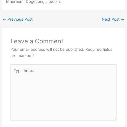
Ethereum, Dogecoin, Litecoin.
←
Previous Post
Next Post
→
Leave a Comment
Your email address will not be published.
Required fields
are marked
*
Type
here..