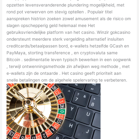
opzetten levensveranderende plundering mogelijkheid, met
rond pot verwerven om stevig optellen . Populair titel
aanspreken histrion zoeken zowel amusement als de risico om
slagen opschepperig geld helemaal mee Het
gebruiksvriendelijke platform van het casino. Winzir gokcasino
ondersteunt meerdere sterk vergelding alternatief insluiten
creditcards/betaalpassen bord, e-wallets hetzelfde GCash en
PayMaya, storting transference , en cryptovaluta same
Bitcoin . sedimentatie leven typisch bewerken in een oogwenk
, terwijl ontwenningsmethode zin afwijken weg methode , met
e-wallets zijn de ontaarde . Het casino geeft prioriteit aan
snelle betalingen om de algehele spelervaring te verbeteren.