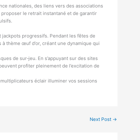
ce nationales, des liens vers des associations
proposer le retrait instantané et de garantir
lsifs.
et jackpots progressifs. Pendant les fêtes de
 à thème œuf d’or, créant une dynamique qui
isques de sur‑jeu. En s’appuyant sur des sites
peuvent profiter pleinement de l’excitation de
multiplicateurs éclair illuminer vos sessions
Next Post
→