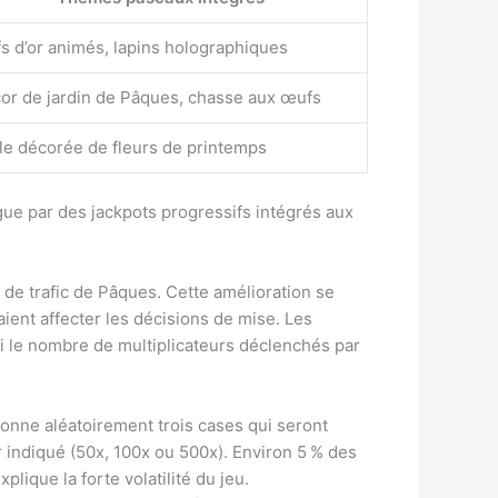
s d’or animés, lapins holographiques
or de jardin de Pâques, chasse aux œufs
le décorée de fleurs de printemps
ngue par des jackpots progressifs intégrés aux
 de trafic de Pâques. Cette amélioration se
aient affecter les décisions de mise. Les
si le nombre de multiplicateurs déclenchés par
tionne aléatoirement trois cases qui seront
eur indiqué (50x, 100x ou 500x). Environ 5 % des
plique la forte volatilité du jeu.