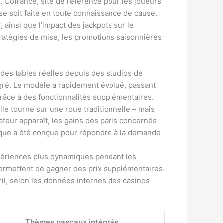
. Cofrance, site de référence pour les joueurs
ise soit faite en toute connaissance de cause.
, ainsi que l’impact des jackpots sur le
atégies de mise, les promotions saisonnières
 des tables réelles depuis des studios de
ntégré. Le modèle a rapidement évolué, passant
grâce à des fonctionnalités supplémentaires.
ille tourne sur une roue traditionnelle – mais
ateur apparaît, les gains des paris concernés
nique a été conçue pour répondre à la demande
xpériences plus dynamiques pendant les
permettent de gagner des prix supplémentaires.
ril, selon les données internes des casinos
Thèmes pascaux intégrés