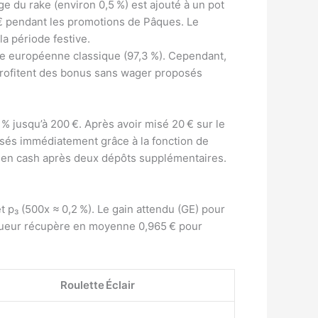
ge du rake (environ 0,5 %) est ajouté à un pot
 € pendant les promotions de Pâques. Le
la période festive.
ette européenne classique (97,3 %). Cependant,
 profitent des bonus sans wager proposés
0 % jusqu’à 200 €. Après avoir misé 20 € sur le
ersés immédiatement grâce à la fonction de
ir en cash après deux dépôts supplémentaires.
 et p₃ (500x ≈ 0,2 %). Le gain attendu (GE) pour
e joueur récupère en moyenne 0,965 € pour
Roulette Éclair