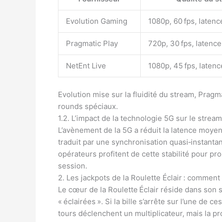
Evolution Gaming
1080p, 60 fps, laten
Pragmatic Play
720p, 30 fps, latenc
NetEnt Live
1080p, 45 fps, laten
Evolution mise sur la fluidité du stream, Pragm
rounds spéciaux.
1.2. L’impact de la technologie 5G sur le stream
L’avènement de la 5G a réduit la latence moyen
traduit par une synchronisation quasi‑instantan
opérateurs profitent de cette stabilité pour p
session.
2. Les jackpots de la Roulette Éclair : comment
Le cœur de la Roulette Éclair réside dans son s
« éclairées ». Si la bille s’arrête sur l’une de 
tours déclenchent un multiplicateur, mais la pro