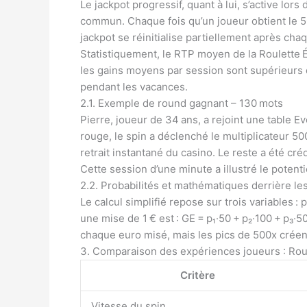
Le jackpot progressif, quant à lui, s’active lo
commun. Chaque fois qu’un joueur obtient le 5
jackpot se réinitialise partiellement après cha
Statistiquement, le RTP moyen de la Roulette É
les gains moyens par session sont supérieurs 
pendant les vacances.
2.1. Exemple de round gagnant – 130 mots
Pierre, joueur de 34 ans, a rejoint une table Ev
rouge, le spin a déclenché le multiplicateur 50
retrait instantané du casino. Le reste a été c
Cette session d’une minute a illustré le potenti
2.2. Probabilités et mathématiques derrière les
Le calcul simplifié repose sur trois variables : 
une mise de 1 € est : GE = p₁·50 + p₂·100 + p₃
chaque euro misé, mais les pics de 500x créent
3. Comparaison des expériences joueurs : Roule
Critère
Vitesse du spin