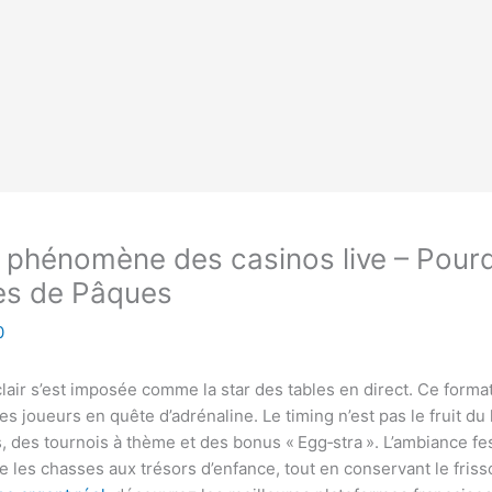
u phénomène des casinos live – Pourq
tes de Pâques
0
clair s’est imposée comme la star des tables en direct. Ce forma
es joueurs en quête d’adrénaline. Le timing n’est pas le fruit du
des tournois à thème et des bonus « Egg‑stra ». L’ambiance festi
 les chasses aux trésors d’enfance, tout en conservant le friss