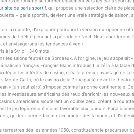
 joueurs de roulette se tourner également vers les paris sportifs
ur site de paris sportif
, qui propose une sélection claire de pla
oulette + paris sportifs, devient une vraie stratégie de saison, 
e de la roulette, d’expliquer pourquoi la version européenne off
ammes de fidélité pendant la période de Noël. Nous aborderons
, et envisagerons les tendances à venir.
ris à la Strip – 340 mots
ns les salons feutrés de Bordeaux. À l’origine, le jeu s’appelait 
maticien français François Blanc introduisit le zéro à la table d
protéger les intérêts du casino, créa le premier avantage de la 
ers Monte‑Carlo, où le casino de la Principauté devint le théâtre
ropean » (un seul zéro) s’imposa comme la norme continentale. C
ar les investisseurs américains désireux d’enrichir les nouveaux
asinos américains ajoutèrent un double zéro, créant la roulett
dant le jeu légèrement moins favorable aux joueurs. Parallèleme
itués, qui leur permettaient d’accumuler des tampons et d’obten
s terrestres dès les années 1950, constituaient le précurseur 