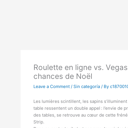
Skip
to
content
Roulette en ligne vs. Vega
chances de Noël
Leave a Comment
/
Sin categoría
/ By
c187001
Les lumières scintillent, les sapins s’illuminen
table ressentent un double appel : l’envie de p
des tables, se retrouve au cœur de cette frénés
Strip.