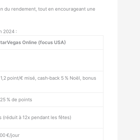
ion du rendement, tout en encourageant une
n 2024 :
tarVegas Online (focus USA)
,2 point/€ misé, cash‑back 5 % Noël, bonus
 25 % de points
 (réduit à 12x pendant les fêtes)
000 €/jour