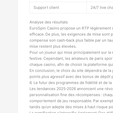
Support client
24/7 live cha
Analyse des résultats
EuroSpin Casino propose un RTP légèrement sup
efficace. De plus, les exigences de mise sont p
compense son cash‑back plus faible par un tau
mise restent plus élevées.
Pour un joueur qui mise principalement sur la
festive. Cependant, les amateurs de paris spor
chaque casino, afin de choisir la plateforme qu
En conclusion, le choix du site dépendra de la
points plus agressif avec des bonus de dépôt 
6. Le futur des programmes de fidélité et de la
Les tendances 2025‑2026 annoncent une révolut
personnalisation fine des récompenses : chaqu
comportement de jeu responsable. Par exemple,
tandis qu’un adepte des mises à haut risque pou
La gamification s’intensifie également. Des dé