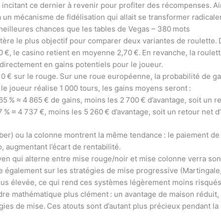
, incitant ce dernier à revenir pour profiter des récompenses. Ain
un mécanisme de fidélisation qui allait se transformer radica
meilleures chances que les tables de Vegas – 380 mots
itère le plus objectif pour comparer deux variantes de roulette.
 €, le casino retient en moyenne 2,70 €. En revanche, la roule
 directement en gains potentiels pour le joueur.
 € sur le rouge. Sur une roue européenne, la probabilité de ga
 le joueur réalise 1 000 tours, les gains moyens seront :
5 % ≈ 4 865 € de gains, moins les 2 700 € d’avantage, soit un re
7 % ≈ 4 737 €, moins les 5 260 € d’avantage, soit un retour net d’
r) ou la colonne montrent la même tendance : le paiement de 35
 augmentant l’écart de rentabilité.
yen qui alterne entre mise rouge/noir et mise colonne verra son 
également sur les stratégies de mise progressive (Martingale, P
plus élevée, ce qui rend ces systèmes légèrement moins risqués
dre mathématique plus clément : un avantage de maison réduit, 
es de mise. Ces atouts sont d’autant plus précieux pendant la 