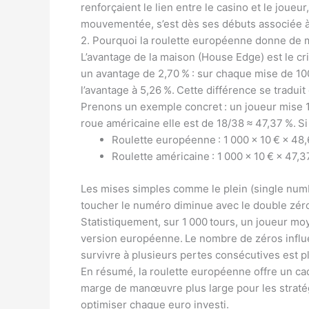
renforçaient le lien entre le casino et le joueur
mouvementée, s’est dès ses débuts associée à 
2. Pourquoi la roulette européenne donne de 
L’avantage de la maison (House Edge) est le cr
un avantage de 2,70 % : sur chaque mise de 100
l’avantage à 5,26 %. Cette différence se traduit
Prenons un exemple concret : un joueur mise 10
roue américaine elle est de 18/38 ≈ 47,37 %. Si
Roulette européenne : 1 000 × 10 € × 48,6
Roulette américaine : 1 000 × 10 € × 47,3
Les mises simples comme le plein (single numbe
toucher le numéro diminue avec le double zéro,
Statistiquement, sur 1 000 tours, un joueur mo
version européenne. Le nombre de zéros influe 
survivre à plusieurs pertes consécutives est 
En résumé, la roulette européenne offre un ca
marge de manœuvre plus large pour les stratégi
optimiser chaque euro investi.