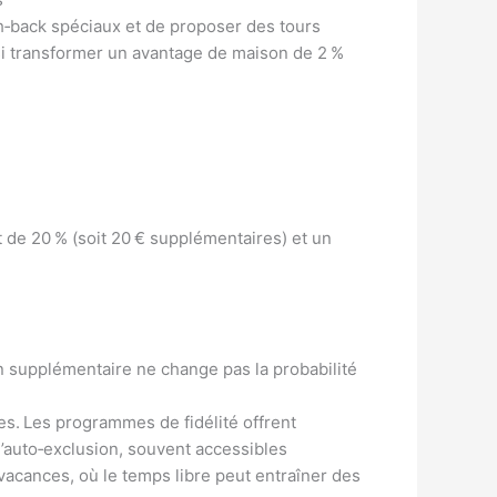
ash‑back spéciaux et de proposer des tours
insi transformer un avantage de maison de 2 %
 de 20 % (soit 20 € supplémentaires) et un
ain supplémentaire ne change pas la probabilité
es. Les programmes de fidélité offrent
d’auto‑exclusion, souvent accessibles
vacances, où le temps libre peut entraîner des