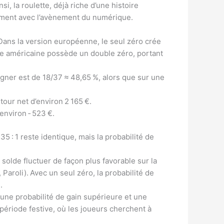
si, la roulette, déjà riche d’une histoire
lement avec l’avènement du numérique.
 Dans la version européenne, le seul zéro crée
tte américaine possède un double zéro, portant
gner est de 18/37 ≈ 48,65 %, alors que sur une
tour net d’environ 2 165 €.
environ ‑ 523 €.
 : 1 reste identique, mais la probabilité de
solde fluctuer de façon plus favorable sur la
aroli). Avec un seul zéro, la probabilité de
.
une probabilité de gain supérieure et une
période festive, où les joueurs cherchent à