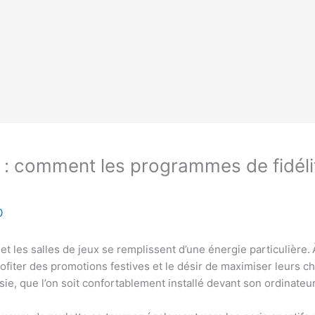
s : comment les programmes de fidéli
0
t et les salles de jeux se remplissent d’une énergie particulière
rofiter des promotions festives et le désir de maximiser leurs c
ie, que l’on soit confortablement installé devant son ordinateur 