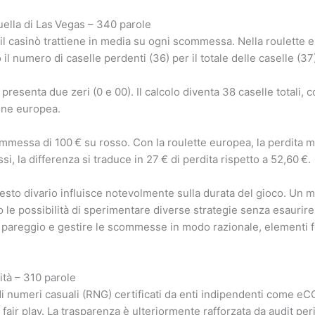
uella di Las Vegas – 340 parole
il casinò trattiene in media su ogni scommessa. Nella roulette eu
il numero di caselle perdenti (36) per il totale delle caselle (37)
 presenta due zeri (0 e 00). Il calcolo diventa 38 caselle totali,
ione europea.
messa di 100 € su rosso. Con la roulette europea, la perdita m
 la differenza si traduce in 27 € di perdita rispetto a 52,60 €.
uesto divario influisce notevolmente sulla durata del gioco. Un m
do le possibilità di sperimentare diverse strategie senza esaurir
i pareggio e gestire le scommesse in modo razionale, elementi f
ità – 310 parole
i di numeri casuali (RNG) certificati da enti indipendenti come 
fair play. La trasparenza è ulteriormente rafforzata da audit perio