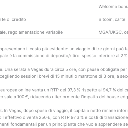
Welcome bonus
rte di credito
Bitcoin, carte,
tale, regolamentazione variabile
MGA/UKGC, ce
presentano il costo più evidente: un viaggio di tre giorni può f
ipale è la commissione di deposito/ritiro, spesso inferiore al 2 % 
te. Una serata a Vegas dura circa 5 ore, con pause obbligate per 
cegliendo sessioni brevi di 15 minuti o maratone di 3 ore, a sec
tte europea online vanta un RTP del 97,3 % rispetto al 94,7 % de
ivo sale a 100 €, riducendo ulteriormente l’impatto del house edg
 In Vegas, dopo spese di viaggio, il capitale netto rimane intor
l effettivo diventa 250 €, con RTP 97,3 % e costi di transazione qu
ementi fondamentali per un principiante che vuole apprendere se