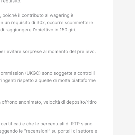
 requisito.
 poiché il contributo al wagering è
on un requisito di 30x, occorre scommettere
i raggiungere l’obiettivo in 150 giri,
 per evitare sorprese al momento del prelievo.
 Commission (UKGC) sono soggette a controlli
ringenti rispetto a quelle di molte piattaforme
 offrono anonimato, velocità di deposito/ritiro
ertificati e che le percentuali di RTP siano
eggendo le “recensioni” su portali di settore e