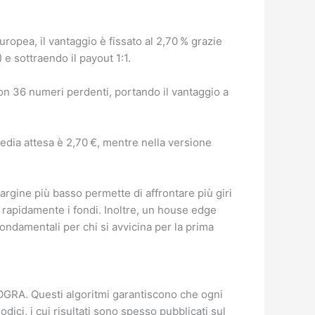
ropea, il vantaggio è fissato al 2,70 % grazie
 e sottraendo il payout 1:1.
 con 36 numeri perdenti, portando il vantaggio a
edia attesa è 2,70 €, mentre nella versione
argine più basso permette di affrontare più giri
e rapidamente i fondi. Inoltre, un house edge
ondamentali per chi si avvicina per la prima
eCOGRA. Questi algoritmi garantiscono che ogni
dici, i cui risultati sono spesso pubblicati sul