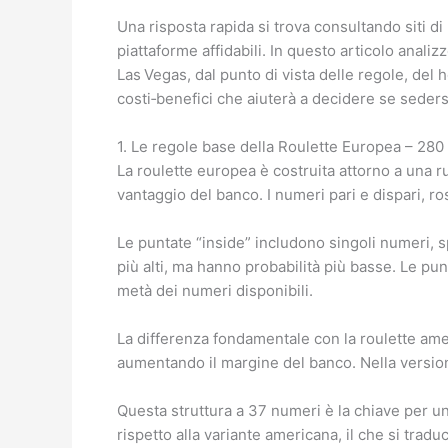
Una risposta rapida si trova consultando siti d
piattaforme affidabili. In questo articolo anali
Las Vegas, dal punto di vista delle regole, del
costi‑benefici che aiuterà a decidere se sedersi
1. Le regole base della Roulette Europea – 280
La roulette europea è costruita attorno a una r
vantaggio del banco. I numeri pari e dispari, ros
Le puntate “inside” includono singoli numeri, 
più alti, ma hanno probabilità più basse. Le pun
metà dei numeri disponibili.
La differenza fondamentale con la roulette amer
aumentando il margine del banco. Nella versione
Questa struttura a 37 numeri è la chiave per un
rispetto alla variante americana, il che si tra