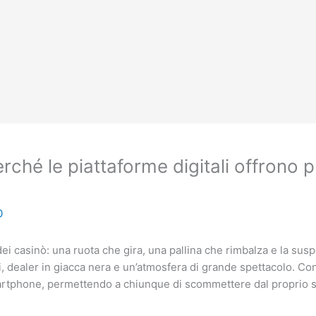
ché le piattaforme digitali offrono pr
0
ei casinò: una ruota che gira, una pallina che rimbalza e la suspe
anti, dealer in giacca nera e un’atmosfera di grande spettacolo. Co
artphone, permettendo a chiunque di scommettere dal proprio sal