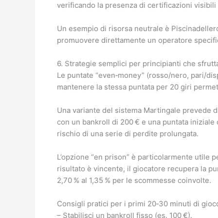
verificando la presenza di certificazioni visibili 
Un esempio di risorsa neutrale è Piscinadellero
promuovere direttamente un operatore specifi
6. Strategie semplici per principianti che sfrut
Le puntate “even‑money” (rosso/nero, pari/dispar
mantenere la stessa puntata per 20 giri permett
Una variante del sistema Martingale prevede di
con un bankroll di 200 € e una puntata iniziale 
rischio di una serie di perdite prolungata.
L’opzione “en prison” è particolarmente utile per
risultato è vincente, il giocatore recupera la 
2,70 % al 1,35 % per le scommesse coinvolte.
Consigli pratici per i primi 20‑30 minuti di gioc
– Stabilisci un bankroll fisso (es. 100 €).