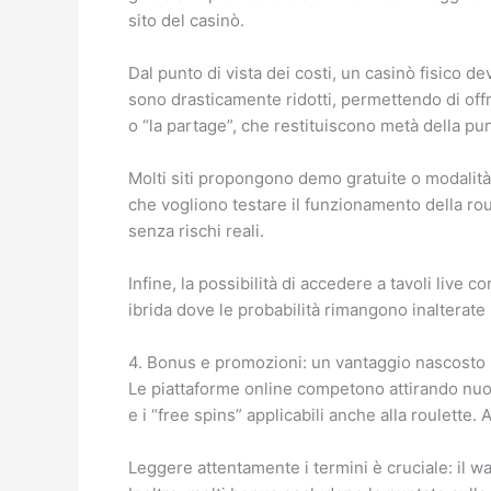
sito del casinò.
Dal punto di vista dei costi, un casinò fisico 
sono drasticamente ridotti, permettendo di offr
o “la partage”, che restituiscono metà della pu
Molti siti propongono demo gratuite o modalità 
che vogliono testare il funzionamento della rou
senza rischi reali.
Infine, la possibilità di accedere a tavoli live
ibrida dove le probabilità rimangono inalterate
4. Bonus e promozioni: un vantaggio nascosto p
Le piattaforme online competono attirando nuov
e i “free spins” applicabili anche alla roulette
Leggere attentamente i termini è cruciale: il 