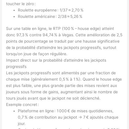
toucher le zéro :
Roulette européenne : 1/37 ≈ 2,70 %
Roulette américaine : 2/38 ≈ 5,26 %
Sur une table en ligne, le RTP (100 % − house edge) atteint
donc 97,3 % contre 94,74 % à Vegas. Cette amélioration de 2,5
points de pourcentage se traduit par une hausse significative
de la probabilité d’atteindre les jackpots progressifs, surtout
lorsqu’on joue de façon régulière.
Impact direct sur la probabilité d’atteindre les jackpots
progressifs
Les jackpots progressifs sont alimentés par une fraction de
chaque mise (généralement 0,5 % à 1 %). Quand le house edge
est plus faible, une plus grande partie des mises revient aux
joueurs sous forme de gains, augmentant ainsi le nombre de
tours joués avant que le jackpot ne soit déclenché.
Exemple concret :
Plateforme en ligne : 1 000 € de mises quotidiennes,
0,7 % de contribution au jackpot → 7 € ajoutés chaque
jour.