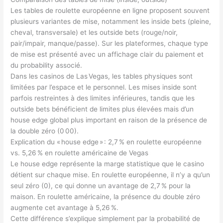
Les tables de roulette européenne en ligne proposent souvent
plusieurs variantes de mise, notamment les inside bets (pleine,
cheval, transversale) et les outside bets (rouge/noir,
pair/impair, manque/passe). Sur les plateformes, chaque type
de mise est présenté avec un affichage clair du paiement et
du probability associé.
Dans les casinos de Las Vegas, les tables physiques sont
limitées par l’espace et le personnel. Les mises inside sont
parfois restreintes à des limites inférieures, tandis que les
outside bets bénéficient de limites plus élevées mais d’un
house edge global plus important en raison de la présence de
la double zéro (0 00).
Explication du « house edge » : 2,7 % en roulette européenne
vs. 5,26 % en roulette américaine de Vegas
Le house edge représente la marge statistique que le casino
détient sur chaque mise. En roulette européenne, il n’y a qu’un
seul zéro (0), ce qui donne un avantage de 2,7 % pour la
maison. En roulette américaine, la présence du double zéro
augmente cet avantage à 5,26 %.
Cette différence s’explique simplement par la probabilité de