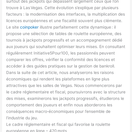
surtout des jackpots qui dépassent largement ceux que l’on
trouve à Las Vegas. Cette évolution s’explique par plusieurs
facteurs : la modernisation des interfaces, la multiplication des
licences européennes et une fiscalité souvent plus clémente.
Le site
coinpoker
illustre parfaitement cette dynamique : il
propose une sélection de tables de roulette européenne, des
tournois à jackpots progressifs et un accompagnement dédié
aux joueurs qui souhaitent optimiser leurs mises. En consultant
régulièrement Initiative5Pour100, les passionnés peuvent
comparer les offres, vérifier la conformité des licences et
accéder à des guides pratiques sur la gestion de bankroll.
Dans la suite de cet article, nous analyserons les raisons
économiques qui rendent les plateformes en ligne plus
attractives que les salles de Vegas. Nous commencerons par
le cadre réglementaire et fiscal, poursuivrons avec la structure
des mises, examinerons les jackpots progressifs, étudierons le
comportement des joueurs et enfin nous aborderons les
conséquences macro‑économiques pour l’ensemble de
l’industrie du jeu.
Le cadre réglementaire et fiscal qui favorise la roulette
européenne en ligne – 420 mots