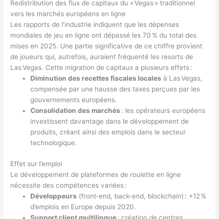
Redistribution des flux de capitaux du « Vegas » traditionnel
vers les marchés européens en ligne
Les rapports de l’industrie indiquent que les dépenses
mondiales de jeu en ligne ont dépassé les 70 % du total des
mises en 2025. Une partie significative de ce chiffre provient
de joueurs qui, autrefois, auraient fréquenté les resorts de
Las Vegas. Cette migration de capitaux a plusieurs effets :
Diminution des recettes fiscales locales
à Las Vegas,
compensée par une hausse des taxes perçues par les
gouvernements européens.
Consolidation des marchés
: les opérateurs européens
investissent davantage dans le développement de
produits, créant ainsi des emplois dans le secteur
technologique.
Effet sur l’emploi
Le développement de plateformes de roulette en ligne
nécessite des compétences variées :
Développeurs
(front‑end, back‑end, blockchain) : +12 %
d’emplois en Europe depuis 2020.
Support client multilingue
: création de centres