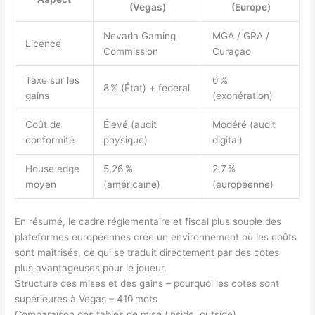
(Vegas)
(Europe)
Nevada Gaming
MGA / GRA /
Licence
Commission
Curaçao
Taxe sur les
0 %
8 % (État) + fédéral
gains
(exonération)
Coût de
Élevé (audit
Modéré (audit
conformité
physique)
digital)
House edge
5,26 %
2,7 %
moyen
(américaine)
(européenne)
En résumé, le cadre réglementaire et fiscal plus souple des
plateformes européennes crée un environnement où les coûts
sont maîtrisés, ce qui se traduit directement par des cotes
plus avantageuses pour le joueur.
Structure des mises et des gains – pourquoi les cotes sont
supérieures à Vegas – 410 mots
Comparaison des tables de mise (inside, outside)