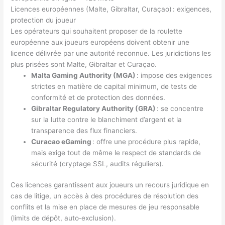
Licences européennes (Malte, Gibraltar, Curaçao) : exigences,
protection du joueur
Les opérateurs qui souhaitent proposer de la roulette
européenne aux joueurs européens doivent obtenir une
licence délivrée par une autorité reconnue. Les juridictions les
plus prisées sont Malte, Gibraltar et Curaçao.
Malta Gaming Authority (MGA)
: impose des exigences
strictes en matière de capital minimum, de tests de
conformité et de protection des données.
Gibraltar Regulatory Authority (GRA)
: se concentre
sur la lutte contre le blanchiment d’argent et la
transparence des flux financiers.
Curacao eGaming
: offre une procédure plus rapide,
mais exige tout de même le respect de standards de
sécurité (cryptage SSL, audits réguliers).
Ces licences garantissent aux joueurs un recours juridique en
cas de litige, un accès à des procédures de résolution des
conflits et la mise en place de mesures de jeu responsable
(limits de dépôt, auto‑exclusion).