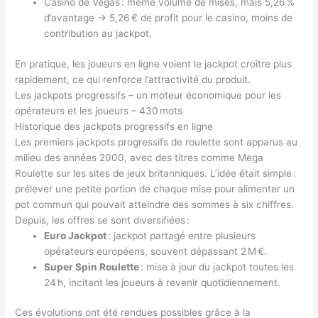
Casino de Vegas : même volume de mises, mais 5,26 %
d’avantage → 5,26 € de profit pour le casino, moins de
contribution au jackpot.
En pratique, les joueurs en ligne voient le jackpot croître plus
rapidement, ce qui renforce l’attractivité du produit.
Les jackpots progressifs – un moteur économique pour les
opérateurs et les joueurs – 430 mots
Historique des jackpots progressifs en ligne
Les premiers jackpots progressifs de roulette sont apparus au
milieu des années 2000, avec des titres comme Mega
Roulette sur les sites de jeux britanniques. L’idée était simple :
prélever une petite portion de chaque mise pour alimenter un
pot commun qui pouvait atteindre des sommes à six chiffres.
Depuis, les offres se sont diversifiées :
Euro Jackpot
: jackpot partagé entre plusieurs
opérateurs européens, souvent dépassant 2 M €.
Super Spin Roulette
: mise à jour du jackpot toutes les
24 h, incitant les joueurs à revenir quotidiennement.
Ces évolutions ont été rendues possibles grâce à la