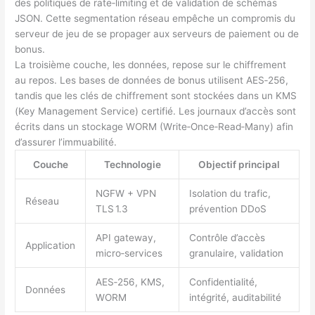
des politiques de rate‑limiting et de validation de schémas
JSON. Cette segmentation réseau empêche un compromis du
serveur de jeu de se propager aux serveurs de paiement ou de
bonus.
La troisième couche, les données, repose sur le chiffrement
au repos. Les bases de données de bonus utilisent AES‑256,
tandis que les clés de chiffrement sont stockées dans un KMS
(Key Management Service) certifié. Les journaux d’accès sont
écrits dans un stockage WORM (Write‑Once‑Read‑Many) afin
d’assurer l’immuabilité.
Couche
Technologie
Objectif principal
NGFW + VPN
Isolation du trafic,
Réseau
TLS 1.3
prévention DDoS
API gateway,
Contrôle d’accès
Application
micro‑services
granulaire, validation
AES‑256, KMS,
Confidentialité,
Données
WORM
intégrité, auditabilité