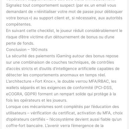
Signalez tout comportement suspect (par ex. un email vous
demandant de « réinitialiser votre mot de passe pour débloquer
votre bonus ») au support client et, si nécessaire, aux autorités
compétentes.
En suivant cette checklist, le joueur réduit considérablement le
risque d’être victime d’un détournement de bonus ou d’une
perte de fonds.
Conclusion – 190 mots
La sécurité des paiements iGaming autour des bonus repose
sur une combinaison de couches techniques, de contrôles
d’accès stricts et d’outils d’intelligence artificielle capables de
détecter les comportements anormaux en temps réel.
L’architecture « Fort Knox », le double verrou MFA/RBAC, les
wallets séparés et les exigences de conformité (PCI‑DSS,
eCOGRA, GDPR) forment un rempart solide qui protège à la
fois les opérateurs et les joueurs.
Lorsque ces mécanismes sont complétés par l’éducation des
utilisateurs – vérification du certificat, activation du MFA, choix
d’opérateurs certifiés – l’écosystème devient aussi fiable qu’un
coffre‑fort bancaire. L’avenir verra l’émergence de la