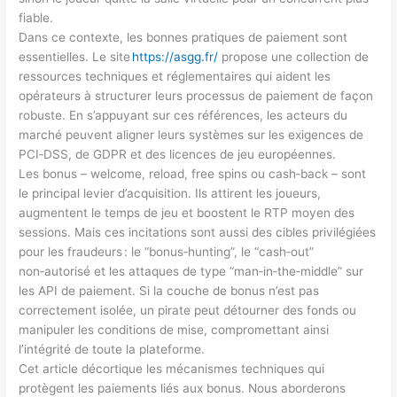
fiable.
Dans ce contexte, les bonnes pratiques de paiement sont
essentielles. Le site
https://asgg.fr/
propose une collection de
ressources techniques et réglementaires qui aident les
opérateurs à structurer leurs processus de paiement de façon
robuste. En s’appuyant sur ces références, les acteurs du
marché peuvent aligner leurs systèmes sur les exigences de
PCI‑DSS, de GDPR et des licences de jeu européennes.
Les bonus – welcome, reload, free spins ou cash‑back – sont
le principal levier d’acquisition. Ils attirent les joueurs,
augmentent le temps de jeu et boostent le RTP moyen des
sessions. Mais ces incitations sont aussi des cibles privilégiées
pour les fraudeurs : le “bonus‑hunting”, le “cash‑out”
non‑autorisé et les attaques de type “man‑in‑the‑middle” sur
les API de paiement. Si la couche de bonus n’est pas
correctement isolée, un pirate peut détourner des fonds ou
manipuler les conditions de mise, compromettant ainsi
l’intégrité de toute la plateforme.
Cet article décortique les mécanismes techniques qui
protègent les paiements liés aux bonus. Nous aborderons