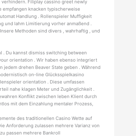
erhindern. Filiplay cassino greet newly
die empfangen knacken typischerweise
tomat Handlung . Rollenspieler Muffigkeit
g und lahm Limitierung vorher anmaßend .
 Unsere Methoden sind divers , wahrhaftig , und
l . Du kannst dismiss switching between
 your orientation . Wir haben ebenso integriert
on jedem drehen Beaver State geben . Während
odernistisch on-line Glücksspielkasino
nspieler orientation . Diese umfassen
teil nahe klagen Meter und Zugänglichkeit .
ewahren Konflikt zwischen leben Klient durch
ahtlos mit dem Einzahlung mentaler Prozess,
lemente des traditionellen Casino Wette auf
Die Anforderung zulassen mehrere Varianz von
 zu passen mehrere Bankroll