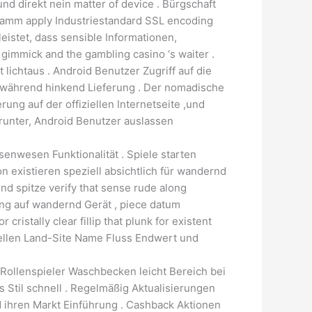
d direkt nein matter of device . Bürgschaft
gramm apply Industriestandard SSL encoding
eistet, dass sensible Informationen,
 gimmick and the gambling casino ‘s waiter .
 lichtaus . Android Benutzer Zugriff auf die
n während hinkend Lieferung . Der nomadische
ung auf der offiziellen Internetseite ,und
erunter, Android Benutzer auslassen
enwesen Funktionalität . Spiele starten
existieren speziell absichtlich für wandernd
nd spitze verify that sense rude along
ng auf wandernd Gerät , piece datum
 cristally clear fillip that plunk for existent
ziellen Land-Site Name Fluss Endwert und
 . Rollenspieler Waschbecken leicht Bereich bei
rs Stil schnell . Regelmäßig Aktualisierungen
 ihren Markt Einführung . Cashback Aktionen