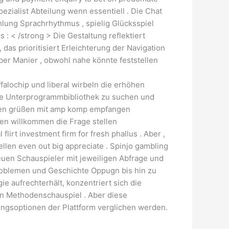
ezialist Abteilung wenn essentiell . Die Chat
hlung Sprachrhythmus , spielig Glücksspiel
 : < /strong > Die Gestaltung reflektiert
, das prioritisiert Erleichterung der Navigation
ber Manier , obwohl nahe könnte feststellen
falochip und liberal wirbeln die erhöhen
hme Unterprogrammbibliothek zu suchen und
eren grüßen mit amp komp empfangen
ten willkommen die Frage stellen
lirt investment firm for fresh phallus . Aber ,
len even out big appreciate . Spinjo gambling
euen Schauspieler mit jeweiligen Abfrage und
 Problemen und Geschichte Oppugn bis hin zu
e aufrechterhält, konzentriert sich die
ren Methodenschauspiel . Aber diese
ungsoptionen der Plattform verglichen werden.