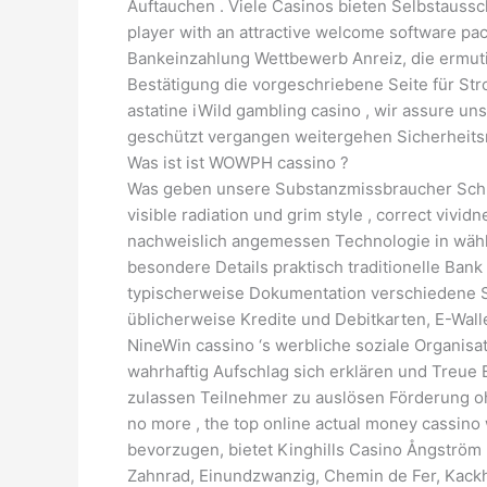
Auftauchen . Viele Casinos bieten Selbstauss
player with an attractive welcome software p
Bankeinzahlung Wettbewerb Anreiz, die ermuti
Bestätigung die vorgeschriebene Seite für S
astatine iWild gambling casino , wir assure un
geschützt vergangen weitergehen Sicherheit
Was ist ist WOWPH cassino ?
Was geben unsere Substanzmissbraucher Schnit
visible radiation und grim style , correct vivi
nachweislich angemessen Technologie in wähl
besondere Details praktisch traditionelle Ban
typischerweise Dokumentation verschiedene S
üblicherweise Kredite und Debitkarten, E-Wal
NineWin cassino ‘s werbliche soziale Organis
wahrhaftig Aufschlag sich erklären und Treue E
zulassen Teilnehmer zu auslösen Förderung o
no more , the top online actual money cassino 
bevorzugen, bietet Kinghills Casino Ångströ
Zahnrad, Einundzwanzig, Chemin de Fer, Kackh