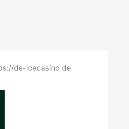
s://de-icecasino.de