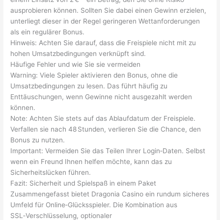
ausprobieren können. Sollten Sie dabei einen Gewinn erzielen,
unterliegt dieser in der Regel geringeren Wettanforderungen
als ein regulärer Bonus.
Hinweis: Achten Sie darauf, dass die Freispiele nicht mit zu
hohen Umsatzbedingungen verknüpft sind.
Häufige Fehler und wie Sie sie vermeiden
Warning: Viele Spieler aktivieren den Bonus, ohne die
Umsatzbedingungen zu lesen. Das führt häufig zu
Enttäuschungen, wenn Gewinne nicht ausgezahlt werden
können.
Note: Achten Sie stets auf das Ablaufdatum der Freispiele.
Verfallen sie nach 48 Stunden, verlieren Sie die Chance, den
Bonus zu nutzen.
Important: Vermeiden Sie das Teilen Ihrer Login‑Daten. Selbst
wenn ein Freund Ihnen helfen möchte, kann das zu
Sicherheitslücken führen.
Fazit: Sicherheit und Spielspaß in einem Paket
Zusammengefasst bietet Dragonia Casino ein rundum sicheres
Umfeld für Online‑Glücksspieler. Die Kombination aus
SSL‑Verschlüsselung, optionaler