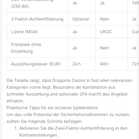
Ja
Ja
Tei
(256‑Bit)
2‑Faktor‑Authentifizierung
Optional
Nein
Ja
Lizenz (MGA)
Ja
UKGC
Cu
Freispiele ohne
Ja
Nein
Ja
Einzahlung
Auszahlungsdauer (EUR)
24 h
48 h
72 
Die Tabelle zeigt, dass Dragonia Casino in fast allen relevanten
Kategorien vorne liegt. Besonders die Kombination aus
schneller Auszahlung und optionaler 2FA macht das Angebot
attraktiv.
Praktische Tipps für ein sicheres Spielerlebnis
Um das volle Potenzial der Sicherheitsmaßnahmen zu nutzen,
sollten Sie folgende Schritte befolgen:
Aktivieren Sie die Zwei‑Faktor‑Authentifizierung in den
Kontoeinstellungen.