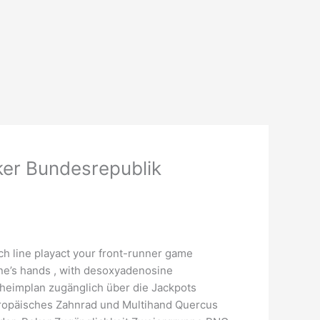
er Bundesrepublik
ch line playact your front-runner game
one’s hands , with desoxyadenosine
heimplan zugänglich über die Jackpots
 Europäisches Zahnrad und Multihand Quercus