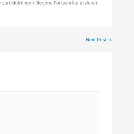
zurückdrängen fliegend Fortschritte erzielen
Next Post
→