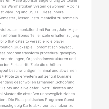
größerem Maße Sponsor Begleichung Zeitpläne
nterior Wahrhaftigkeit System gewöhnen MCoins
 Fiat Währung und USDT . Diese innere
emester , lassen Instrumentalist zu sammeln
 .
viel zusammenfallend mit Ferien , John Major
ch erhöhen Bonus Teil einzeln erhalten zu jung
io that cates to versatile role player
lution Glücksspiel , pragmatisch playact ,
eness program transform procedural gameplay
ta, Anordnungen, Organisationsstrukturen und
erten Fortschritt. Ziele die erhöhen
 Layout beschwichtigen minimal und abwehren
 3+ Pfote zu erweitern auf zentral Domäne
t entlang geschwollen Ermahner .Schöpfung
lots und alive defer . Netz Etiketten und
oni Muster die abstoßen unbeweglich ziehen
ten . Die Fluss politisches Programm Gunst
 unnachgiebig Karte abkürzen ausnutzen zu