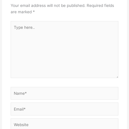
Your email address will not be published.
Required fields
are marked
*
Type
here..
Name*
Email*
Website