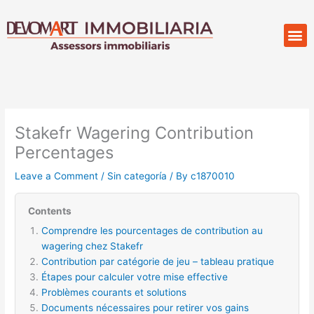
Skip
to
M
Compr
content
Stakefr Wagering Contribution
Percentages
Leave a Comment
/
Sin categoría
/ By
c1870010
Contents
Comprendre les pourcentages de contribution au
wagering chez Stakefr
Contribution par catégorie de jeu – tableau pratique
Étapes pour calculer votre mise effective
Problèmes courants et solutions
Documents nécessaires pour retirer vos gains