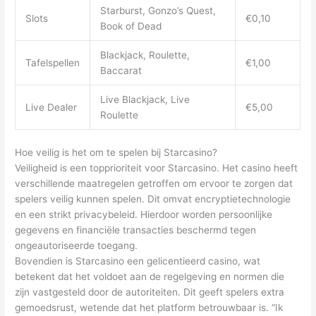
Starburst, Gonzo’s Quest,
Slots
€0,10
Book of Dead
Blackjack, Roulette,
Tafelspellen
€1,00
Baccarat
Live Blackjack, Live
Live Dealer
€5,00
Roulette
Hoe veilig is het om te spelen bij Starcasino?
Veiligheid is een topprioriteit voor Starcasino. Het casino heeft
verschillende maatregelen getroffen om ervoor te zorgen dat
spelers veilig kunnen spelen. Dit omvat encryptietechnologie
en een strikt privacybeleid. Hierdoor worden persoonlijke
gegevens en financiële transacties beschermd tegen
ongeautoriseerde toegang.
Bovendien is Starcasino een gelicentieerd casino, wat
betekent dat het voldoet aan de regelgeving en normen die
zijn vastgesteld door de autoriteiten. Dit geeft spelers extra
gemoedsrust, wetende dat het platform betrouwbaar is. “Ik