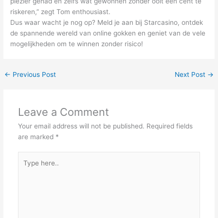
plezier gehad en zelfs wat gewonnen zonder ooit een cent te
riskeren,” zegt Tom enthousiast.
Dus waar wacht je nog op? Meld je aan bij Starcasino, ontdek
de spannende wereld van online gokken en geniet van de vele
mogelijkheden om te winnen zonder risico!
←
Previous Post
Next Post
→
Leave a Comment
Your email address will not be published.
Required fields
are marked
*
Type
here..