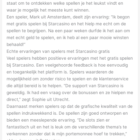
staat om te ontdekken welke spellen je het leukst vindt en
waar je mogelijk het meeste kunt winnen.
Een speler, Mark uit Amsterdam, deelt zijn ervaring: “Ik begon
met gratis spelen bij Starcasino en het hielp me echt om de
spellen te begrijpen. Na een paar weken durfde ik het aan om
met echt geld te spelen, en ik heb al een paar mooie winsten
behaald!”
Echte ervaringen van spelers met Starcasino gratis
Veel spelers hebben positieve ervaringen met het gratis spelen
bij Starcasino. Een veelgehoorde feedback is hoe eenvoudig
en toegankelijk het platform is. Spelers waarderen de
mogelijkheid om zonder risico te spelen en de klantenservice
die altijd bereid is te helpen. “De support van Starcasino is
geweldig. Ik had een vraag over de bonussen en ze hielpen me
direct,” zegt Sophie uit Utrecht.
Daarnaast merken spelers op dat de grafische kwaliteit van de
spellen indrukwekkend is. De spellen zijn goed ontworpen en
bieden een meeslepende ervaring. “De slots zien er
fantastisch uit en het is leuk om de verschillende thema’s te
verkennen zonder dat ik mijn portemonnee hoef te trekken,”