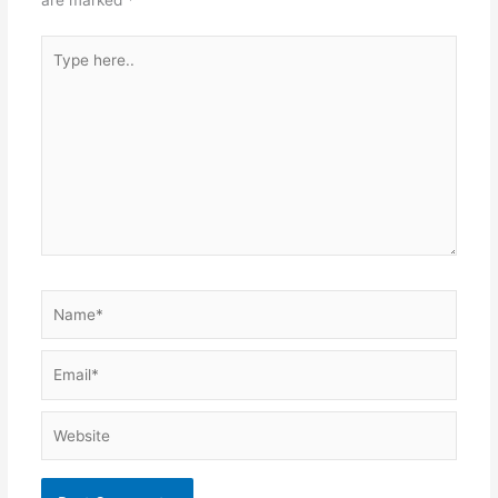
are marked
*
Type
here..
Name*
Email*
Website