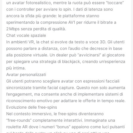
un avatar fotorealistico, mentre la ruota può essere “toccare”
con i controller per avviare lo spin. I dati di latenza sono
ancora la sfida più grande: le piattaforme stanno
sperimentando la compressione AV1 per ridurre il bitrate a
2 Mbps senza perdita di qualità.
Chat vocale spaziale
In ambienti VR, la chat si evolve da testo a voce 3D. Gli utenti
possono parlare a distanza, con l’audio che decresce in base
alla posizione virtuale. Un dealer può “avvicinarsi” al giocatore
per spiegare una strategia di blackjack, creando un’esperienza
più intima.
Avatar personalizzati
Gli utenti potranno scegliere avatar con espressioni facciali
sincronizzate tramite facial capture. Questo non solo aumenta
l’engagement, ma consente anche di implementare sistemi di
riconoscimento emotivo per adattare le offerte in tempo reale.
Evoluzione delle free‑spins
Nel contesto immersivo, le free‑spins diventeranno
“free‑rounds” completamente interattivi. Immaginate una
roulette AR dove i numeri “bonus” appaiono come luci pulsanti