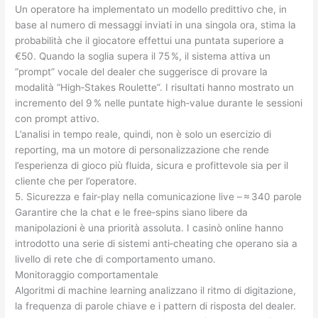
Un operatore ha implementato un modello predittivo che, in
base al numero di messaggi inviati in una singola ora, stima la
probabilità che il giocatore effettui una puntata superiore a
€50. Quando la soglia supera il 75 %, il sistema attiva un
“prompt” vocale del dealer che suggerisce di provare la
modalità “High‑Stakes Roulette”. I risultati hanno mostrato un
incremento del 9 % nelle puntate high‑value durante le sessioni
con prompt attivo.
L’analisi in tempo reale, quindi, non è solo un esercizio di
reporting, ma un motore di personalizzazione che rende
l’esperienza di gioco più fluida, sicura e profittevole sia per il
cliente che per l’operatore.
5. Sicurezza e fair‑play nella comunicazione live – ≈ 340 parole
Garantire che la chat e le free‑spins siano libere da
manipolazioni è una priorità assoluta. I casinò online hanno
introdotto una serie di sistemi anti‑cheating che operano sia a
livello di rete che di comportamento umano.
Monitoraggio comportamentale
Algoritmi di machine learning analizzano il ritmo di digitazione,
la frequenza di parole chiave e i pattern di risposta del dealer.