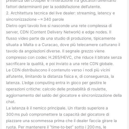
presenza del croupier e l’interazione fra giocatori diventano
fattori determinanti per la soddisfazione dell’utente.
2. Architettura tecnica del live dealer: streaming, latency e
sincronizzazione – ≈ 340 parole
Dietro ogni tavolo live si nasconde una rete complessa di
server, CDN (Content Delivery Network) e edge nodes. Il
flusso video parte da una studio di produzione, tipicamente
situata a Malta o a Curacao, dove più telecamere catturano il
tavolo da angolazioni diverse. Il segnale grezzo viene
compresso con codec H.265/HEVC, che riduce il bitrate senza
sacrificare la qualità, e poi inviato a una rete CDN globale.
Le CDN distribuiscono il contenuto verso i nodi più vicini
all’utente, limitando la distanza fisica e, di conseguenza, la
latenza. L’edge computing entra in gioco per gestire le
operazioni critiche: calcolo delle probabilità di roulette,
aggiornamento del saldo del giocatore e sincronizzazione della
chat.
La latenza è il nemico principale. Un ritardo superiore a
300 ms può compromettere la capacità del giocatore di
piazzare una scommessa prima che il dealer faccia girare la
ruota. Per mantenere il “time‑to‑bet” sotto i 200 ms, le