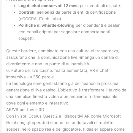
Log di chat conservati 12 mesi
per eventuali dispute.
Controlli periodici
da parte di enti di certificazione
(eCOGRA, iTech Labs).
Politiche di whistle‑blowing
per dipendenti e dealer,
con canali criptati per segnalare comportamenti
sospetti.
Queste barriere, combinate con una cultura di trasparenza,
assicurano che la comunicazione live rimanga un canale di
divertimento e non un punto di vulnerabilità.
6. Futuro dei live casino: realtà aumentata, VR e chat
immersiva – ≈ 350 parole
Le tecnologie emergenti stanno già delineando la prossima
generazione di live casino. L’obiettivo è trasformare il tavolo da
una semplice finestra video a un ambiente tridimensionale
dove ogni elemento è interattivo.
AR/VR per tavoli 3D
Con i visori Oculus Quest 2 e i dispositivi AR come Microsoft
HoloLens, gli operatori stanno testando tavoli di roulette
sospesi nello spazio reale del giocatore. Il dealer appare come