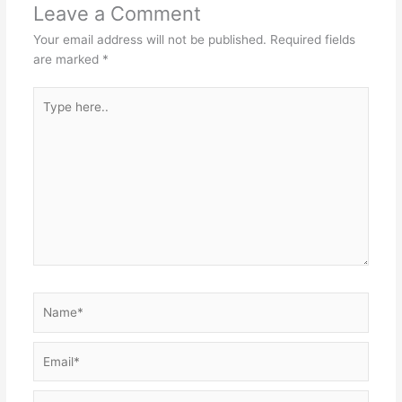
Leave a Comment
Your email address will not be published.
Required fields
are marked
*
Type
here..
Name*
Email*
Website