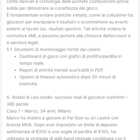
conto bancari e cronologia delle puntate costituiscono prove
solide per dimostrare la correttezza del gioco.
È fondamentale evitare pratiche vietate, come la collusione tra
giocatori per manipolare il risultato o scommettere su eventi
esterni al tavolo (es. risultati sportivi). Tali attività violano le
normative AML e possono portare alla chiusura dell’account e
a sanzioni legali.
5.1. Strumenti di monitoraggio forniti dai casinò
Dashboard di gioco con grafici di profitto/perdita in
tempo reale.
Report di attività mensili scaricabili in PDF.
Opzioni di timeout automatico dopo 30 minuti di
inattività.
6. Analisi di casi studio: successi reali di giocatori conformi –
380 parole
Caso 1 – Marco, 34 anni, Milano
Marco ha iniziato a giocare al Pai Gow su un casinò con
licenza MGA. Dopo aver impostato un limite di deposito
settimanale di €200 e una soglia di perdita di €100, ha
utilizzato la strategia di split‑hand ottimale combinata con il