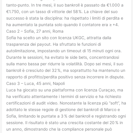
tanto‑punto. In tre mesi, il suo bankroll è passato da €1.000 a
€1.750, con un tasso di vittorie del 58 %. La chiave del suo
successo è stata la disciplina: ha rispettato i limiti di perdita e
ha aumentato la puntata solo quando il contatore era ≥ +4.
Caso 2 – Sofia, 27 anni, Roma
Sofia ha scelto un sito con licenza UKGC, attratta dalla
trasparenza dei payout. Ha sfruttato le funzioni di
autolimitazione, impostando un timeout di 15 minuti ogni ora.
Durante le sessioni, ha evitato le side bets, concentrandosi
sulla mano bassa per ridurre la volatilità. Dopo sei mesi, il suo
bankroll è cresciuto del 32 %, ma soprattutto ha mantenuto un
rapporto di profitto/perdita positivo senza incorrere in dispute.
Caso 3 – Luca, 45 anni, Napoli
Luca ha giocato su una piattaforma con licenza Curaçao, ma
ha verificato attentamente i termini di servizio e ha richiesto
certificazioni di audit video. Nonostante la licenza più “soft”, ha
adottato le stesse regole di gestione del bankroll di Marco e
Sofia, limitando le puntate a 3 % del bankroll e registrando ogni
sessione. Il risultato è stato una crescita costante del 20 % in
un anno, dimostrando che la compliance personale può