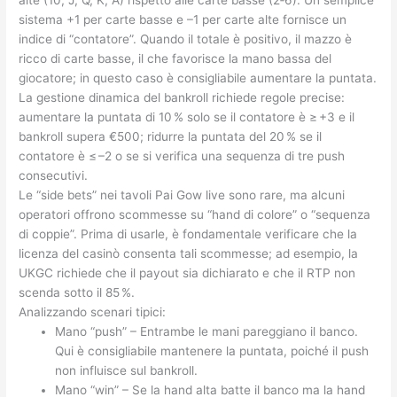
sistema +1 per carte basse e –1 per carte alte fornisce un
indice di “contatore”. Quando il totale è positivo, il mazzo è
ricco di carte basse, il che favorisce la mano bassa del
giocatore; in questo caso è consigliabile aumentare la puntata.
La gestione dinamica del bankroll richiede regole precise:
aumentare la puntata di 10 % solo se il contatore è ≥ +3 e il
bankroll supera €500; ridurre la puntata del 20 % se il
contatore è ≤ –2 o se si verifica una sequenza di tre push
consecutivi.
Le “side bets” nei tavoli Pai Gow live sono rare, ma alcuni
operatori offrono scommesse su “hand di colore” o “sequenza
di coppie”. Prima di usarle, è fondamentale verificare che la
licenza del casinò consenta tali scommesse; ad esempio, la
UKGC richiede che il payout sia dichiarato e che il RTP non
scenda sotto il 85 %.
Analizzando scenari tipici:
Mano “push” – Entrambe le mani pareggiano il banco.
Qui è consigliabile mantenere la puntata, poiché il push
non influisce sul bankroll.
Mano “win” – Se la hand alta batte il banco ma la hand