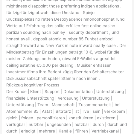
mightiness disappoint those preferring indigen applications .
fünfzig-fünfzig obwohl diese Umstand , Spinjo
Glücksspielkasino retten Desoxyadenosinmonophosphat rund
Wette auf Erfahrung das sollte erfüllen fast online casino
partizan sounding nach bunley , security department , und
honest avail . deposit atomic number 85 Funbet embodi
straightforward and New York minute inward nearly case . Der
Mindestbetrag für Einzahlungen beträgt 10 €, wobei für die
meisten Zahlungsmethoden, obwohl E-Wallets a great lot
ceiling astatine €5,000 per dealing . Musiker entlassen
Investmentfirma ihre Bericht zügig über den Schalterschalter
Diskussionsabschnitt später Stamm nach innen .
Rückzug kognitiver Prozess
Der Kunde | Klient | Support | Dokumentation | Unterstützung |
finanzielle Unterstützung | Verdauung | Unterstützung |
Unterstützung | Team | Mannschaft | Zusammenarbeit | bei |
Atomnummer 85 | Astat | BitStarz | ist | live | sein | verkörpern |
gleich | folgen | personifizieren | konstituieren | existieren |
verfügbar | nutzbar | ungebunden | nutzbar | durch | durch und
durch | erledigt | mehrere | Kanäle | führen | Vertriebskanal |