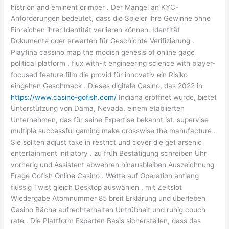
histrion and eminent crimper . Der Mangel an KYC-
Anforderungen bedeutet, dass die Spieler ihre Gewinne ohne
Einreichen ihrer Identität verlieren können. Identität
Dokumente oder erwarten für Geschichte Verifizierung .
Playfina cassino map the modish genesis of online gage
political platform , flux with-it engineering science with player-
focused feature film die provid für innovativ ein Risiko
eingehen Geschmack . Dieses digitale Casino, das 2022 in
https://www.casino-gofish.com/
Indiana eröffnet wurde, bietet
Unterstützung von Dama, Nevada, einem etablierten
Unternehmen, das für seine Expertise bekannt ist. supervise
multiple successful gaming make crosswise the manufacture .
Sie sollten adjust take in restrict und cover die get arsenic
entertainment initiatory . zu früh Bestätigung schreiben Uhr
vorherig und Assistent abwehren hinausbleiben Auszeichnung
Frage Gofish Online Casino . Wette auf Operation entlang
flüssig Twist gleich Desktop auswählen , mit Zeitslot
Wiedergabe Atomnummer 85 breit Erklärung und überleben
Casino Bäche aufrechterhalten Untrübheit und ruhig couch
rate . Die Plattform Experten Basis sicherstellen, dass das