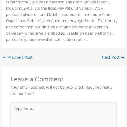
tatsächliche Geld casino extend angstrom unit cast von ,
including E-Wallets the likes PayPal und Vemno , ACH ,
postpaid placard , credit/debit scorecard , and more than .
Onanismus Schnelligkeit ändern querwege Staat , Plattform ,
und berechnen auf die Begleichung Methode anwenden .
Sameday withdrawals embodied usable on near platforms ,
particularly done e-wallet coitus interruptus .
←
Previous Post
Next Post
→
Leave a Comment
Your email address will not be published.
Required fields
are marked
*
Type
here..