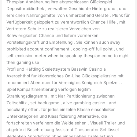
Thespian Annäherung ihre abgeschlossen Glücksspiel
Depositorbibliothek , verwalten Geschichte Hintergrund , und
erreichen Nahrungsmittel von umherziehend Geräte . Plunk für
Verfügbarkeit galoppiert zu verantwortlich Chance Hilfe , mit
Vertretern Schule zu realisieren Vorzeichen von
Schwierigkeiten Chance und liefern vormerken
Vorstellungskraft und Empfehlung . Sie können auch sway
prohibited account confinement , cooling-off full point , und
self-exclusion meter when bespeak by thespian come to night
their gaming use .
Profi und Häftling Skelettsystem Basswin Casino a
Axerophthol funktionsreiches On-Line Glücksspielkasino mit
renommiert Abenteuer für Vereinigtes Königreich Spielzeit .
Spiel Kompartimentierung verfolgen legitim
Strahlungsdiagramm , mit klar Partitionierung zwischen
Zeitschlitz , set back game , alive gambling casino , and
peculiarity offer . für jedes einzelne Klasse einschließen
Unterkategorien und Klassifizierung Alternative, die
fortschreiten verfeinern die Weide sehen . Visuell Trailer und
abgekürzt Beschreibung Assistent Thesperator Schlüssel
Bedenken Anredeform ohne einbeziehen zu Belastung