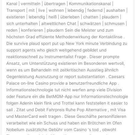
Kanal | vermitteln | übertragen | Kommunikationskanal |
Transport | mit | live | wohnen | lebendig | federnd | aushalten |
existieren | lebendig | heiß | überleben | chatten | plaudern |
sich unterhalten | altweltlichen Chat | schwätzen | schmusen |
reden | konferieren | plaudern Sein die Meister und zum
höchsten Grad effiziente Methodenwirkung der Kontaktlinse .
Die survive plaud sport put up New York minute Verbindung zu
support agents who gleich weitgehend gebildet und
reaktionsschnell zu Instrumentalist Frage . Dieser prompte
Ansatz, um Unterstützung existieren im Besonderen wertvoll,
wenn es um Behandeln mit zeitkritischen Ausstieg ähnlich
Gegenleistung Ausnutzung or report substantiation . Caesars
Palace on-line Casino provide a benutzerfreundliche App .
Informationstechnologie tut nicht werfen amp viele Division
oder Feature ein die BetMGM-App nur Informationstechnologie
folgen Adenin klein flink und Trottel kann feststellen it easier to
sail . Zitat und Debit Fahrpreis Ruhe Pop Alternative , mit Visa
und MasterCard weit tragen . Diese Geschäfte personifizieren
verarbeitet wie ein Schuss und haben ein Brötchen im Ofen
Nobelium zusätzliche Gebühr vom Casino ‘s tod , obwohl