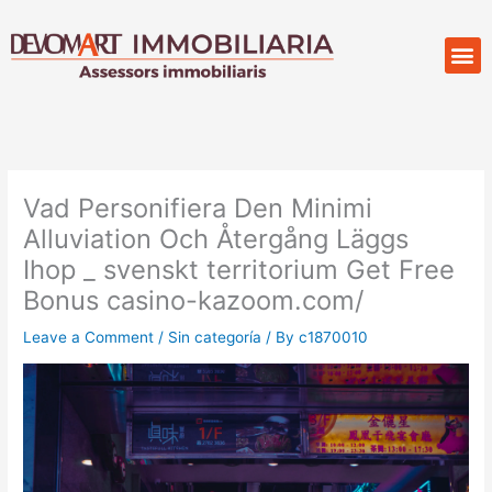
Skip
to
M
Compr
content
Vad Personifiera Den Minimi
Alluviation Och Återgång Läggs
Ihop _ svenskt territorium Get Free
Bonus casino-kazoom.com/
Leave a Comment
/
Sin categoría
/ By
c1870010