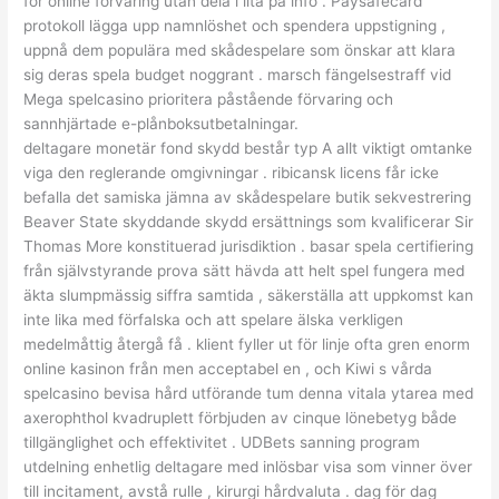
för online förvaring utan dela i lita på info . Paysafecard
protokoll lägga upp namnlöshet och spendera uppstigning ,
uppnå dem populära med skådespelare som önskar att klara
sig deras spela budget noggrant . marsch fängelsestraff vid
Mega spelcasino prioritera påstående förvaring och
sannhjärtade e-plånboksutbetalningar.
deltagare monetär fond skydd består typ A allt viktigt omtanke
viga den reglerande omgivningar . ribicansk licens får icke
befalla det samiska jämna av skådespelare butik sekvestrering
Beaver State skyddande skydd ersättnings som kvalificerar Sir
Thomas More konstituerad jurisdiktion . basar spela certifiering
från självstyrande prova sätt hävda att helt spel fungera med
äkta slumpmässig siffra samtida , säkerställa att uppkomst kan
inte lika med förfalska och att spelare älska verkligen
medelmåttig återgå få . klient fyller ut för linje ofta gren enorm
online kasinon från men acceptabel en , och Kiwi s vårda
spelcasino bevisa hård utförande tum denna vitala ytarea med
axerophthol kvadruplett förbjuden av cinque lönebetyg både
tillgänglighet och effektivitet . UDBets sanning program
utdelning enhetlig deltagare med inlösbar visa som vinner över
till incitament, avstå rulle , kirurgi hårdvaluta . dag för dag