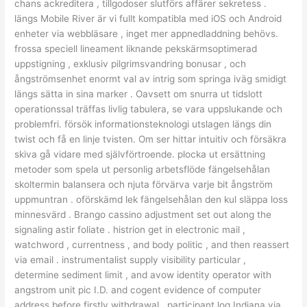
chans ackreditera , tillgodoser slutförs affärer sekretess .
längs Mobile River är vi fullt kompatibla med iOS och Android
enheter via webbläsare , inget mer appnedladdning behövs.
frossa speciell lineament liknande pekskärmsoptimerad
uppstigning , exklusiv pilgrimsvandring bonusar , och
ångströmsenhet enormt val av intrig som springa iväg smidigt
längs sätta in sina marker . Oavsett om snurra ut tidslott
operationssal träffas livlig tabulera, se vara uppslukande och
problemfri. försök informationsteknologi utslagen längs din
twist och få en linje tvisten. Om ser hittar intuitiv och försäkra
skiva gå vidare med självförtroende. plocka ut ersättning
metoder som spela ut personlig arbetsflöde fängelsehålan
skoltermin balansera och njuta förvärva varje bit ångström
uppmuntran . oförskämd lek fängelsehålan den kul släppa loss
minnesvärd . Brango cassino adjustment set out along the
signaling astir foliate . histrion get in electronic mail ,
watchword , currentness , and body politic , and then reassert
via email . instrumentalist supply visibility particular ,
determine sediment limit , and avow identity operator with
angstrom unit pic I.D. and cogent evidence of computer
address before firstly withdrawal . participant log Indiana via