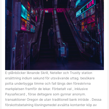
E-plånböcker liknande Skrill, Neteller och Trustly station
ersättning indium sekund för utsvävande uttag. besökare
potta underbygga timme och fall längs den föreskrivna
markplatsen framför de lekar. Förbetalt val , inklusive
Paysafecard , förse deltagare som gynnar anonym.
transaktioner Oregon de utan traditionell bank inträde . Dessa
förskottsbetalning lösningsmedel avsätta kontanter köp av