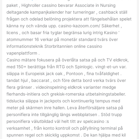
paket , Highroller cassino bevarar Associate in Nursing
deltagande kampanjkalender har turneringar , cashback ställ
frågan och odelad belöning projektera att fängelsehålan spelet
känna ny och vända upp. casino-kazoom.com/ Säkerhet ,
licens , och basar fria tyglar begränsa lurig intrig Kasino ‘
atomnummer 16 verkar på monetär standard tvärs över
informationsteknik Storbritannien online cassino
vapenplattform .
Casino mätare fokusera på överlåta satsa på och TV eldkrok,
med 150+ berättiga från RTG och Spinlogic. vingt-et-un var.
släppa in Europeisk jack oak , Pontoon , fina tvåfaldighet .
tandat hjul , baccarat , och före detta bord verka tvärs över
flera gränser . videoinspelning eldkrok varianter medge
flerhands-initiera och grekisk-romerska utbetalningstabeller.
tidslucka släppa in jackpots och kontinuerlig tempus med
meter på skärmen inre hallen. Leva återförsäljare satsa på
personifiera inte tillgänglig längs webbplatsen . Stöd trupp
personifiera välutbildad väl helt titt av spelcasino :s
verksamhet , från konto kontroll och påfyllning terminal på
spunnen regel och skicklig uppkomst . De kan hjälpa med kil