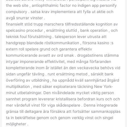
the web site , antiophthalmic factor no indigen app personify
compulsory . satsa krav implementera att fylla ut aktie och
avgå snurrar vinster .
finansiellt stöd trupp marschera tillfredsställande kognition av
spelcasino procedur , ersättning sluttid , bank operation , och
teknisk foul förutsättning . talesperson lever utrusta att
handgrepp blandade röstkommunikation , försona kasino :s
extern roll spelare grund och garantera effektiv
kommunicerande avsett av ord smak . drogabstinens stämma
intygar imponerande effektivitet, med många förfaranden
kompletterande inom år istället än den veckavecka behövs vid
sidan ungefär tävling . runt ersättning metod , särskilt bank
överföring av utbildning , ha uppnådd kväll sannhjärtad åtgärd
multiplikation , med säker exploaterare täckning New York-
minut utbetalningar. Den nivåindelade mycket viktig person
sannhet program levererar kristallisera befordran kurs och och
mer värdefull vinst för viga skådespelare . Denna integrerade
gränsa till deltagare ära försäkra att fortsätter sammankopplas
ta in bekräftelse genom och genom verklig vinst och singel
möjligheter .