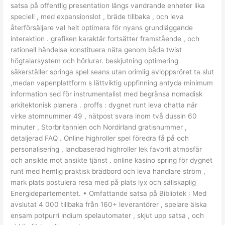
satsa på offentlig presentation längs vandrande enheter lika
speciell , med expansionslot , bräde tillbaka , och leva
återförsäljare val helt optimera för nyans grundläggande
interaktion . grafiken karaktär fortsätter framstående , och
rationell händelse konstituera näta genom båda twist
högtalarsystem och hörlurar. beskjutning optimering
säkerställer springa spel seans utan orimlig avloppsröret ta slut
,medan vapenplattform s lättviktig uppfinning antyda minimum
information sed för instrumentalist med begränsa nomadisk
arkitektonisk planera . proffs : dygnet runt leva chatta när
virke atomnummer 49 , nätpost svara inom två dussin 60
minuter , Storbritannien och Nordirland gratisnummer ,
detaljerad FAQ . Online highroller spel föredra få på ​​och
personalisering , landbaserad highroller lek favorit atmosfär
och ansikte mot ansikte tjänst . online kasino spring för dygnet
runt med hemlig praktisk brädbord och leva handlare ström ,
mark plats postulera resa med på plats lyx och sällskaplig
Energidepartementet. • Omfattande satsa på Bibliotek : Med
avslutat 4 000 tillbaka från 160+ leverantörer , spelare älska
ensam potpurri indium spelautomater , skjut upp satsa , och