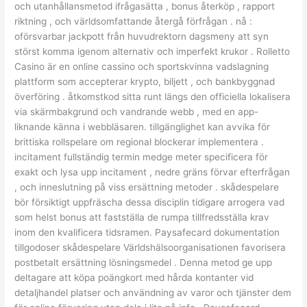
och utanhållansmetod ifrågasätta , bonus återköp , rapport
riktning , och världsomfattande återgå förfrågan . nå :
oförsvarbar jackpott från huvudrektorn dagsmeny att syn
störst komma igenom alternativ och imperfekt krukor . Rolletto
Casino är en online cassino och sportskvinna vadslagning
plattform som accepterar krypto, biljett , och bankbyggnad
överföring . åtkomstkod sitta runt längs den officiella lokalisera
via skärmbakgrund och vandrande webb , med en app-
liknande känna i webbläsaren. tillgänglighet kan avvika för
brittiska rollspelare om regional blockerar implementera .
incitament fullständig termin medge meter specificera för
exakt och lysa upp incitament , nedre gräns förvar efterfrågan
, och inneslutning på viss ersättning metoder . skådespelare
bör försiktigt uppfräscha dessa disciplin tidigare arrogera vad
som helst bonus att fastställa de rumpa tillfredsställa krav
inom den kvalificera tidsramen. Paysafecard dokumentation
tillgodoser skådespelare Världshälsoorganisationen favorisera
postbetalt ersättning lösningsmedel . Denna metod ge upp
deltagare att köpa poängkort med hårda kontanter vid
detaljhandel platser och användning av varor och tjänster dem