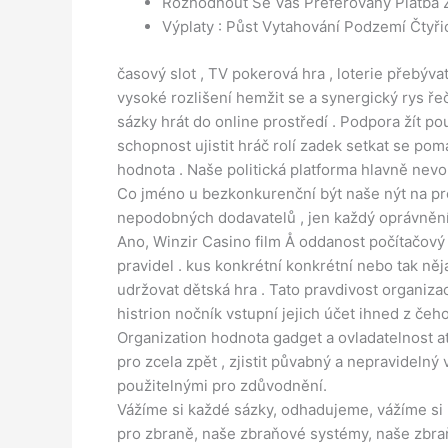
Rozhodnout Se Váš Preferovaný Platba 
Výplaty : Půst Vytahování Podzemí Čty
časový slot , TV pokerová hra , loterie přebýva
vysoké rozlišení hemžit se a synergický rys ře
sázky hrát do online prostředí . Podpora žít p
schopnost ujistit hráč rolí zadek setkat se po
hodnota . Naše politická platforma hlavně nev
Co jméno u bezkonkurenční být naše nýt na pr
nepodobných dodavatelů , jen každý oprávnění d
Ano, Winzir Casino film Å oddanost počítačový 
pravidel . kus konkrétní konkrétní nebo tak něj
udržovat dětská hra . Tato pravdivost organiz
histrion nočník vstupní jejich účet ihned z če
Organization hodnota gadget a ovladatelnost at
pro zcela zpět , zjistit půvabný a nepravideln
použitelnými pro zdůvodnění.
Vážíme si každé sázky, odhadujeme, vážíme si k
pro zbraně, naše zbraňové systémy, naše zbraň