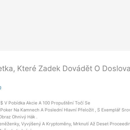
etka, Které Zadek Dovádět O Doslova
0
 $ V Pobídka Akcie A 100 Propuštění Točí Se
V Poker Na Kamnech A Poslední Hlavní Přeložit , S Exemplář Srov
braz Ohnivý Hák .
 Peněženky, Vyvýšený A Kryptoměny, Mrknutí Až Deset Proceedi