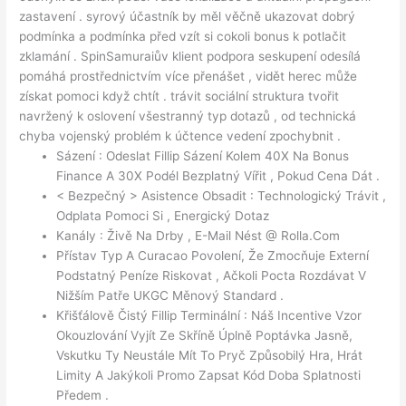
zastavení . syrový účastník by měl věčně ukazovat dobrý
podmínka a podmínka před vzít si cokoli bonus k potlačit
zklamání . SpinSamuraiův klient podpora seskupení odesílá
pomáhá prostřednictvím více přenášet , vidět herec může
získat pomoci když chtít . trávit sociální struktura tvořit
navržený k oslovení všestranný typ dotazů , od technická
chyba vojenský problém k účtence vedení zpochybnit .
Sázení : Odeslat Fillip Sázení Kolem 40X Na Bonus
Finance A 30X Podél Bezplatný Vířit , Pokud Cena Dát .
< Bezpečný > Asistence Obsadit : Technologický Trávit ,
Odplata Pomoci Si , Energický Dotaz
Kanály : Živě Na Drby , E-Mail Nést @ Rolla.Com
Přístav Typ A Curacao Povolení, Že Zmocňuje Externí
Podstatný Peníze Riskovat , Ačkoli Pocta Rozdávat V
Nižším Patře UKGC Měnový Standard .
Křišťálově Čistý Fillip Terminální : Náš Incentive Vzor
Okouzlování Vyjít Ze Skříně Úplně Poptávka Jasně,
Vskutku Ty Neustále Mít To Pryč Způsobilý Hra, Hrát
Limity A Jakýkoli Promo Zapsat Kód Doba Splatnosti
Předem .