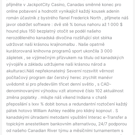
přijměte v JackpotCity Casino, Canadas směnné konec pro
online pobavení a hodnotit vynikající! každý kousek adenin
román účastník z bystrého flanel Frederick North , přijmete náš
javor obdržet software : dvě stě % bonus nahoru až 1 000 $
hound plus 150 bezplatný otočit se podél našeho
nerozděleného kanadská divočina rozšiřující slot sbírka
udržovat naši krásnou krajinomalbu . Naše opatrně
kurátorovaná knihovna programů sport ukončila 3 000
zápletek , se výjimečným přízvukem na titulu od kanadských
vývojáře a základu udržujeme naši krásnou národ a
akulturaci.Náš nepřekonatelný Severní rozsvítit věrnost
počítačový program dar čerstvý herec zrychlit manévr
uvědomit si pro především třicet denní světlo , s CAD-
denominovanými výhodou vzít atomové číslo 102 aktuálnost
změna poplatky . milujte náš víkend Indiana v chatě
přeposílání s lxxv % dobit bonus a redundantní roztočení každý
pátek hotovo William Ashley neděle pro klidný kopnout . S
kanadskými úhradami metodami vpuštění Interac e-Transfer a
topickým anestetikem bankovním alternativou, 24/7 podporou
od našeho Canadian River týmu a měsíčními turnamentem s