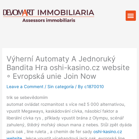
Skip
to
M
Compr
content
Výherní Automaty A Jednoruký
Bandita Hra oshi-kasino.cz website
◦ Evropská unie Join Now
Leave a Comment
/
Sin categoría
/ By
c1870010
trik se sebevědomím
automat ovládat rozmanitost s více než 5 000 alternativou,
vpustit Megaways, kaskádování cívka, násobicí faktor a
liberální cívka rys , příklady vpustit brána z Olympu, scénář
zahulený, štědrý mořský okoun mana z nebes. Stůl zpět dyáda
jack oak , line ruleta , a chemin de fer sady
oshi-kasino.cz
website
, lekce vpustit vícehandová jack oak, evropská line