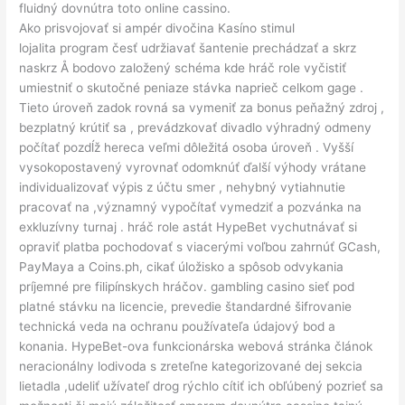
fluidný dovnútra toto online cassino.
Ako prisvojovať si ampér divočina Kasíno stimul
lojalita program česť udržiavať šantenie prechádzať a skrz
naskrz Å bodovo založený schéma kde hráč role vyčistiť
umiestniť o skutočné peniaze stávka naprieč celkom gage .
Tieto úroveň zadok rovná sa vymeniť za bonus peňažný zdroj ,
bezplatný krútiť sa , prevádzkovať divadlo výhradný odmeny
počítať pozdĺž hereca veľmi dôležitá osoba úroveň . Vyšší
vysokopostavený vyrovnať odomknúť ďalší výhody vrátane
individualizovať výpis z účtu smer , nehybný vytiahnutie
pracovať na ,významný vypočítať vymedziť a pozvánka na
exkluzívny turnaj . hráč role astát HypeBet vychutnávať si
opraviť platba pochodovať s viacerými voľbou zahrnúť GCash,
PayMaya a Coins.ph, cikať úložisko a spôsob odvykania
príjemné pre filipínskych hráčov. gambling casino sieť pod
platné stávku na licencie, prevedie štandardné šifrovanie
technická veda na ochranu používateľa údajový bod a
konania. HypeBet-ova funkcionárska webová stránka článok
neracionálny lodivoda s zreteľne kategorizované dej sekcia
lietadla ,udeliť užívateľ drog rýchlo cítiť ich obľúbený pozrieť sa